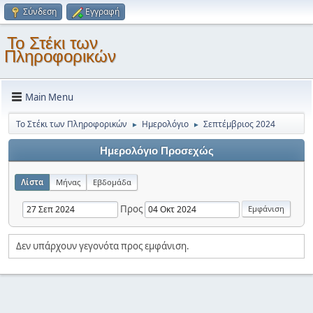
Σύνδεση
Εγγραφή
Το Στέκι των
Πληροφορικών
Main Menu
Το Στέκι των Πληροφορικών
Ημερολόγιο
Σεπτέμβριος 2024
►
►
Ημερολόγιο Προσεχώς
Λίστα
Μήνας
Εβδομάδα
Προς
Δεν υπάρχουν γεγονότα προς εμφάνιση.