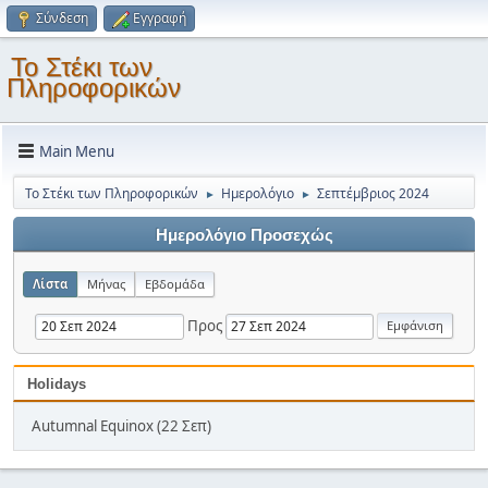
Σύνδεση
Εγγραφή
Το Στέκι των
Πληροφορικών
Main Menu
Το Στέκι των Πληροφορικών
Ημερολόγιο
Σεπτέμβριος 2024
►
►
Ημερολόγιο Προσεχώς
Λίστα
Μήνας
Εβδομάδα
Προς
Holidays
Autumnal Equinox (22 Σεπ)