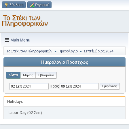
Σύνδεση
Εγγραφή
Το Στέκι των
Πληροφορικών
Main Menu
Το Στέκι των Πληροφορικών
Ημερολόγιο
Σεπτέμβριος 2024
►
►
Ημερολόγιο Προσεχώς
Λίστα
Μήνας
Εβδομάδα
Προς
Holidays
Labor Day (02 Σεπ)