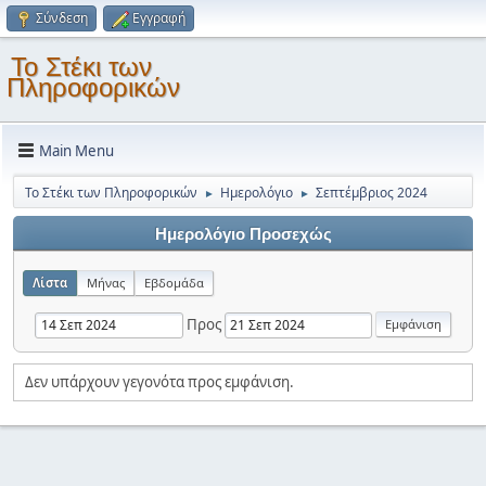
Σύνδεση
Εγγραφή
Το Στέκι των
Πληροφορικών
Main Menu
Το Στέκι των Πληροφορικών
Ημερολόγιο
Σεπτέμβριος 2024
►
►
Ημερολόγιο Προσεχώς
Λίστα
Μήνας
Εβδομάδα
Προς
Δεν υπάρχουν γεγονότα προς εμφάνιση.