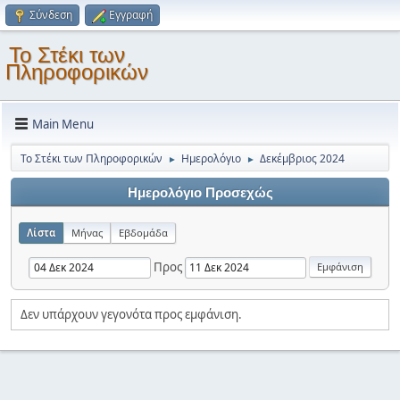
Σύνδεση
Εγγραφή
Το Στέκι των
Πληροφορικών
Main Menu
Το Στέκι των Πληροφορικών
Ημερολόγιο
Δεκέμβριος 2024
►
►
Ημερολόγιο Προσεχώς
Λίστα
Μήνας
Εβδομάδα
Προς
Δεν υπάρχουν γεγονότα προς εμφάνιση.