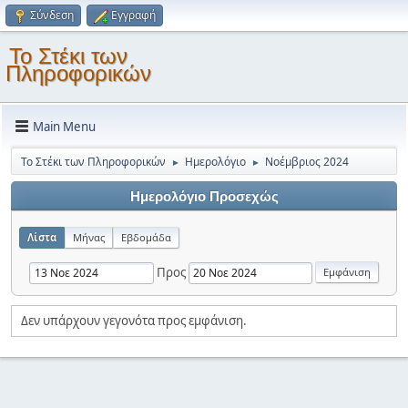
Σύνδεση
Εγγραφή
Το Στέκι των
Πληροφορικών
Main Menu
Το Στέκι των Πληροφορικών
Ημερολόγιο
Νοέμβριος 2024
►
►
Ημερολόγιο Προσεχώς
Λίστα
Μήνας
Εβδομάδα
Προς
Δεν υπάρχουν γεγονότα προς εμφάνιση.