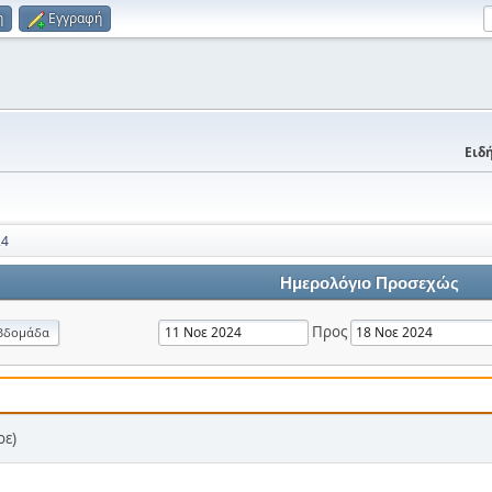
η
Εγγραφή
Ειδή
24
Ημερολόγιο Προσεχώς
Προς
βδομάδα
οε)