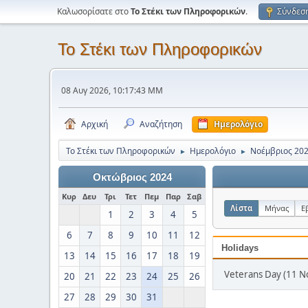
Καλωσορίσατε στο
Το Στέκι των Πληροφορικών
.
Σύνδεσ
Το Στέκι των Πληροφορικών
08 Αυγ 2026, 10:17:43 ΜΜ
Αρχική
Αναζήτηση
Ημερολόγιο
Το Στέκι των Πληροφορικών
Ημερολόγιο
Νοέμβριος 20
►
►
Οκτώβριος 2024
Κυρ
Δευ
Τρι
Τετ
Πεμ
Παρ
Σαβ
Λίστα
Μήνας
Ε
1
2
3
4
5
6
7
8
9
10
11
12
Holidays
13
14
15
16
17
18
19
Veterans Day (11 Ν
20
21
22
23
24
25
26
27
28
29
30
31