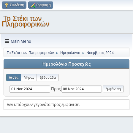
Σύνδεση
Εγγραφή
Το Στέκι των
Πληροφορικών
Main Menu
Το Στέκι των Πληροφορικών
Ημερολόγιο
Νοέμβριος 2024
►
►
Ημερολόγιο Προσεχώς
Λίστα
Μήνας
Εβδομάδα
Προς
Δεν υπάρχουν γεγονότα προς εμφάνιση.