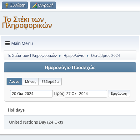
Σύνδεση
Εγγραφή
Το Στέκι των
Πληροφορικών
Main Menu
Το Στέκι των Πληροφορικών
Ημερολόγιο
Οκτώβριος 2024
►
►
Ημερολόγιο Προσεχώς
Λίστα
Μήνας
Εβδομάδα
Προς
Holidays
United Nations Day (24 Οκτ)