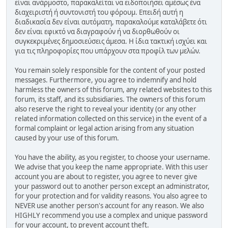
είναι ανάρμοστο, παρακαλείται να ειδοποιήσει αμέσως ένα
διαχειριστή ή συντονιστή του φόρουμ. Επειδή αυτή η
διαδικασία δεν είναι αυτόματη, παρακαλούμε καταλάβετε ότι
δεν είναι εφικτό να διαγραφούν ή να διορθωθούν οι
συγκεκριμένες δημοσιεύσεις άμεσα. Η ίδια τακτική ισχύει και
για τις πληροφορίες που υπάρχουν στα προφίλ των μελών.
You remain solely responsible for the content of your posted
messages. Furthermore, you agree to indemnify and hold
harmless the owners of this forum, any related websites to this
forum, its staff, and its subsidiaries. The owners of this forum
also reserve the right to reveal your identity (or any other
related information collected on this service) in the event of a
formal complaint or legal action arising from any situation
caused by your use of this forum.
You have the ability, as you register, to choose your username.
We advise that you keep the name appropriate. With this user
account you are about to register, you agree to never give
your password out to another person except an administrator,
for your protection and for validity reasons. You also agree to
NEVER use another person's account for any reason. We also
HIGHLY recommend you use a complex and unique password
for your account, to prevent account theft.