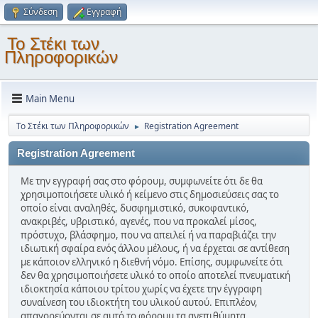
Σύνδεση
Εγγραφή
Το Στέκι των
Πληροφορικών
Main Menu
Το Στέκι των Πληροφορικών
Registration Agreement
►
Registration Agreement
Με την εγγραφή σας στο φόρουμ, συμφωνείτε ότι δε θα
χρησιμοποιήσετε υλικό ή κείμενο στις δημοσιεύσεις σας το
οποίο είναι αναληθές, δυσφημιστικό, συκοφαντικό,
ανακριβές, υβριστικό, αγενές, που να προκαλεί μίσος,
πρόστυχο, βλάσφημο, που να απειλεί ή να παραβιάζει την
ιδιωτική σφαίρα ενός άλλου μέλους, ή να έρχεται σε αντίθεση
με κάποιον ελληνικό η διεθνή νόμο. Επίσης, συμφωνείτε ότι
δεν θα χρησιμοποιήσετε υλικό το οποίο αποτελεί πνευματική
ιδιοκτησία κάποιου τρίτου χωρίς να έχετε την έγγραφη
συναίνεση του ιδιοκτήτη του υλικού αυτού. Επιπλέον,
απαγορεύονται σε αυτό το φόρουμ τα ανεπιθύμητα