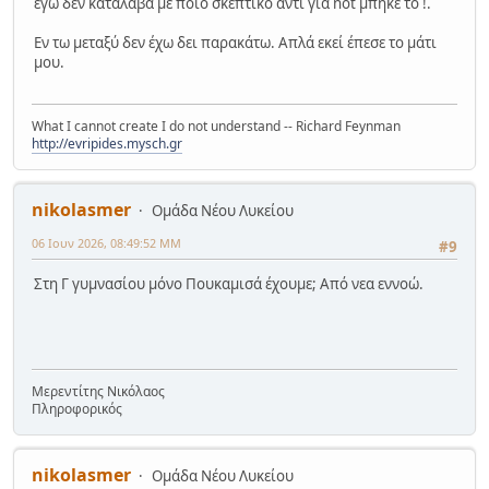
εγώ δεν κατάλαβα με ποιο σκεπτικό αντί για not μπήκε το !.
Εν τω μεταξύ δεν έχω δει παρακάτω. Απλά εκεί έπεσε το μάτι
μου.
What I cannot create I do not understand -- Richard Feynman
http://evripides.mysch.gr
nikolasmer
Ομάδα Νέου Λυκείου
06 Ιουν 2026, 08:49:52 ΜΜ
#9
Στη Γ γυμνασίου μόνο Πουκαμισά έχουμε; Από νεα εννοώ.
Μερεντίτης Νικόλαος
Πληροφορικός
nikolasmer
Ομάδα Νέου Λυκείου