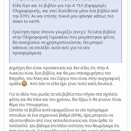
Είδα λίγο και το βιβλίο για την Α' ΓΕΛ (Εφαρμογές
Πληροφορικής, και εκεί διατίθεται μόνο ένα βιβλίο από
την ΕΠΥ). Αν και επίσης πυκνό μου φάνηκε κάπως πιο
down to earth.
Ερώτηση προς όποιον γνωρίζει (evry;): Τα (νέα) βιβλία
στην Πληροφορική Γυμνασίου που μοιράστηκαν φέτος
θα συνεχίσουν να χρησιμοποιούνται; Θα μπορεί
κάποιος να επιλέξει αυτά αντί για τα νέα
προσφερόμενα;
Δημήτρη δεν είσαι προσεκτικός και δεν είδες ότι στην Α
Λυκείου είναι δυο βιβλία, και θα μου στεναχωρήσεις τον
Βαγγέλη, τον Άλκη και τον Σέργιο που είναι στην συγγραφική
ομάδα
. Από όσο το είδα έχει γίνει πολύ καλή δουλειά.
Για το άλλο που ρωτάς τα νέα βιβλία που πήγαν στα σχολεία
φέτος και θα πάνε και του χρόνου, δεν ξέρω τι θα γίνουν. Είναι
θέμα του Υπουργείου.
Ωστόσο τα βιβλία αυτά εφαρμόζουν το νέο πρόγραμμα
σπουδών σε ένα σημαντικό βαθμό (80%), άρα μπορούν να
αξιοποιηθούν από τους εκπαιδευτικούς και όταν έρθει το
πολλαπλό. Δεν βάλαμε επιπλέον ενότητες που θεωρήσαμε ότι