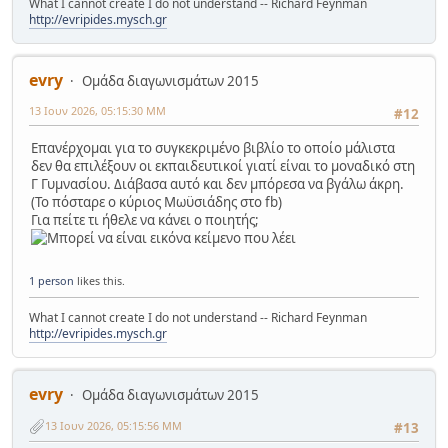
What I cannot create I do not understand -- Richard Feynman
http://evripides.mysch.gr
evry
Ομάδα διαγωνισμάτων 2015
13 Ιουν 2026, 05:15:30 ΜΜ
#12
Επανέρχομαι για το συγκεκριμένο βιβλίο το οποίο μάλιστα
δεν θα επιλέξουν οι εκπαιδευτικοί γιατί είναι το μοναδικό στη
Γ Γυμνασίου. Διάβασα αυτό και δεν μπόρεσα να βγάλω άκρη.
(Το πόσταρε ο κύριος Μωϋσιάδης στο fb)
Για πείτε τι ήθελε να κάνει ο ποιητής;
1 person
likes this.
What I cannot create I do not understand -- Richard Feynman
http://evripides.mysch.gr
evry
Ομάδα διαγωνισμάτων 2015
13 Ιουν 2026, 05:15:56 ΜΜ
#13