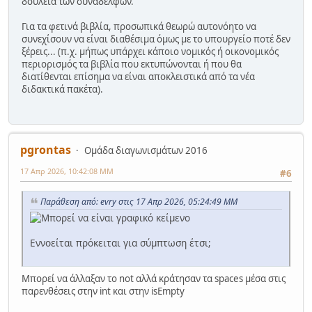
δουλειά των συναδέλφων.
Για τα φετινά βιβλία, προσωπικά θεωρώ αυτονόητο να
συνεχίσουν να είναι διαθέσιμα όμως με το υπουργείο ποτέ δεν
ξέρεις... (π.χ. μήπως υπάρχει κάποιο νομικός ή οικονομικός
περιορισμός τα βιβλία που εκτυπώνονται ή που θα
διατίθενται επίσημα να είναι αποκλειστικά από τα νέα
διδακτικά πακέτα).
pgrontas
Ομάδα διαγωνισμάτων 2016
17 Απρ 2026, 10:42:08 ΜΜ
#6
Παράθεση από: evry στις 17 Απρ 2026, 05:24:49 ΜΜ
Εννοείται πρόκειται για σύμπτωση έτσι;
Μπορεί να άλλαξαν το not αλλά κράτησαν τα spaces μέσα στις
παρενθέσεις στην int και στην isEmpty