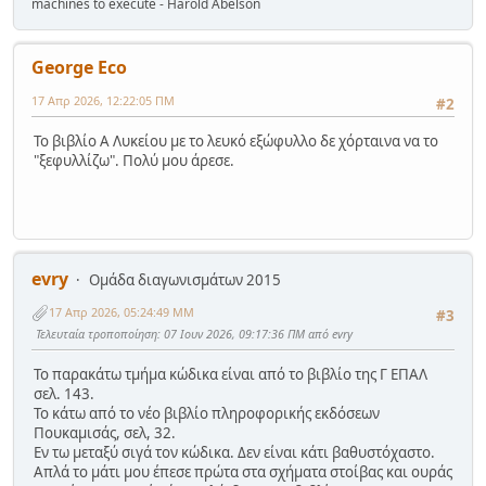
machines to execute - Harold Abelson
George Eco
17 Απρ 2026, 12:22:05 ΠΜ
#2
Το βιβλίο Α Λυκείου με το λευκό εξώφυλλο δε χόρταινα να το
"ξεφυλλίζω". Πολύ μου άρεσε.
evry
Ομάδα διαγωνισμάτων 2015
17 Απρ 2026, 05:24:49 ΜΜ
#3
Τελευταία τροποποίηση
: 07 Ιουν 2026, 09:17:36 ΠΜ από evry
Το παρακάτω τμήμα κώδικα είναι από το βιβλίο της Γ ΕΠΑΛ
σελ. 143.
Το κάτω από το νέο βιβλίο πληροφορικής εκδόσεων
Πουκαμισάς, σελ, 32.
Εν τω μεταξύ σιγά τον κώδικα. Δεν είναι κάτι βαθυστόχαστο.
Απλά το μάτι μου έπεσε πρώτα στα σχήματα στοίβας και ουράς