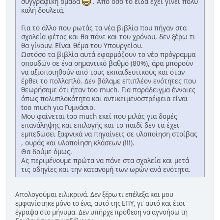
συγγραφική ομάδα
. Από όσο το είδα έχει γίνει πολύ
καλή δουλειά.
Για το άλλο που ρωτάς τα νέα βιβλία που πήγαν στα
σχολεία φέτος και θα πάνε και του χρόνου, δεν ξέρω τι
θα γίνουν. Είναι θέμα του Υπουργείου.
Ωστόσο τα βιβλία αυτά εφαρμόζουν το νέο πρόγραμμα
σπουδών σε ένα σημαντικό βαθμό (80%), άρα μπορούν
να αξιοποιηθούν από τους εκπαιδευτικούς και όταν
έρθει το πολλαπλό. Δεν βάλαμε επιπλέον ενότητες που
θεωρήσαμε ότι ήταν too much. Για παράδειγμα έννοιες
όπως πολυπλοκότητα και αντικειμενοστρέφεια είναι
too much για Γυμνάσιο.
Μου φαίνεται too much εκεί που μιλάς για δομές
επανάληψης και επιλογής και το παιδί δεν τα έχει
εμπεδώσει ξαφνικά να πηγαίνεις σε υλοποίηση στοίβας
, ουράς και υλοποίηση κλάσεων (!!!).
Θα δούμε όμως.
Ας περιμένουμε πρώτα να πάνε στα σχολεία και μετά
τις οδηγίες και την κατανομή των ωρών ανά ενότητα.
Απολογούμαι ειλικρινά. Δεν ξέρω τι επέλεξα και μου
εμφανίστηκε μόνο το ένα, αυτό της ΕΠΥ, γι' αυτό και έτσι
έγραψα στο μήνυμα. Δεν υπήρχε πρόθεση να αγνοήσω τη