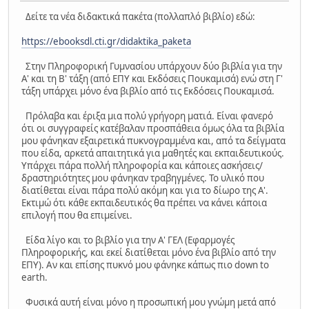
Δείτε τα νέα διδακτικά πακέτα (πολλαπλό βιβλίο) εδώ:
https://ebooksdl.cti.gr/didaktika_paketa
Στην Πληροφορική Γυμνασίου υπάρχουν δύο βιβλία για την
Α' και τη Β' τάξη (από ΕΠΥ και Εκδόσεις Πουκαμισά) ενώ στη Γ'
τάξη υπάρχει μόνο ένα βιβλίο από τις Εκδόσεις Πουκαμισά.
Πρόλαβα και έριξα μια πολύ γρήγορη ματιά. Είναι φανερό
ότι οι συγγραφείς κατέβαλαν προσπάθεια όμως όλα τα βιβλία
μου φάνηκαν εξαιρετικά πυκνογραμμένα και, από τα δείγματα
που είδα, αρκετά απαιτητικά για μαθητές και εκπαιδευτικούς.
Υπάρχει πάρα πολλή πληροφορία και κάποιες ασκήσεις/
δραστηριότητες μου φάνηκαν τραβηγμένες. Το υλικό που
διατίθεται είναι πάρα πολύ ακόμη και για το δίωρο της Α'.
Εκτιμώ ότι κάθε εκπαιδευτικός θα πρέπει να κάνει κάποια
επιλογή που θα επιμείνει.
Είδα λίγο και το βιβλίο για την Α' ΓΕΛ (Εφαρμογές
Πληροφορικής, και εκεί διατίθεται μόνο ένα βιβλίο από την
ΕΠΥ). Αν και επίσης πυκνό μου φάνηκε κάπως πιο down to
earth.
Φυσικά αυτή είναι μόνο η προσωπική μου γνώμη μετά από