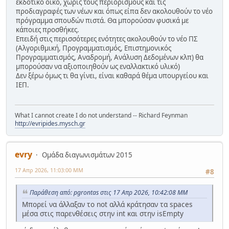
εκδοτικό οίκο, χωρίς τους περιορισμούς και τις
προδιαγραφές των νέων και όπως είπα δεν ακολουθούν το νέο
πρόγραμμα σπουδών πιστά. Θα μπορούσαν φυσικά με
κάποιες προσθήκες.
Επειδή στις περισσότερες ενότητες ακολουθούν το νέο ΠΣ
(Αλγοριθμική, Προγραμματισμός, Επιστημονικός
Προγραμματισμός, Αναδρομή, Ανάλυση Δεδομένων κλπ) θα
μπορούσαν να αξιοποιηθούν ως εναλλακτικό υλικό)
Δεν ξέρω όμως τι θα γίνει, είναι καθαρά θέμα υπουργείου και
ΙΕΠ.
What I cannot create I do not understand -- Richard Feynman
http://evripides.mysch.gr
evry
Ομάδα διαγωνισμάτων 2015
17 Απρ 2026, 11:03:00 ΜΜ
#8
Παράθεση από: pgrontas στις 17 Απρ 2026, 10:42:08 ΜΜ
Μπορεί να άλλαξαν το not αλλά κράτησαν τα spaces
μέσα στις παρενθέσεις στην int και στην isEmpty