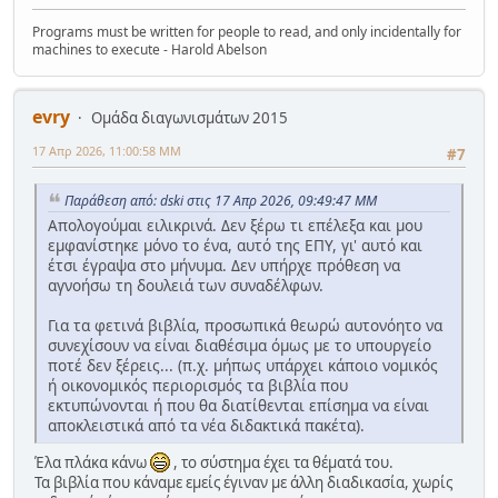
Programs must be written for people to read, and only incidentally for
machines to execute - Harold Abelson
evry
Ομάδα διαγωνισμάτων 2015
17 Απρ 2026, 11:00:58 ΜΜ
#7
Παράθεση από: dski στις 17 Απρ 2026, 09:49:47 ΜΜ
Απολογούμαι ειλικρινά. Δεν ξέρω τι επέλεξα και μου
εμφανίστηκε μόνο το ένα, αυτό της ΕΠΥ, γι' αυτό και
έτσι έγραψα στο μήνυμα. Δεν υπήρχε πρόθεση να
αγνοήσω τη δουλειά των συναδέλφων.
Για τα φετινά βιβλία, προσωπικά θεωρώ αυτονόητο να
συνεχίσουν να είναι διαθέσιμα όμως με το υπουργείο
ποτέ δεν ξέρεις... (π.χ. μήπως υπάρχει κάποιο νομικός
ή οικονομικός περιορισμός τα βιβλία που
εκτυπώνονται ή που θα διατίθενται επίσημα να είναι
αποκλειστικά από τα νέα διδακτικά πακέτα).
Έλα πλάκα κάνω
, το σύστημα έχει τα θέματά του.
Τα βιβλία που κάναμε εμείς έγιναν με άλλη διαδικασία, χωρίς