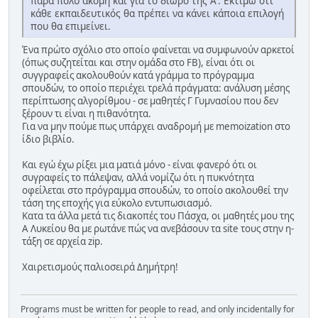
πάρα πολύ ακόμη και για το δίωρο της Α'. Εκτιμώ ότι
κάθε εκπαιδευτικός θα πρέπει να κάνει κάποια επιλογή
που θα επιμείνει.
Ένα πρώτο σχόλιο στο οποίο φαίνεται να συμφωνούν αρκετοί
(όπως συζητείται και στην ομάδα στο FB), είναι ότι οι
συγγραφείς ακολουθούν κατά γράμμα το πρόγραμμα
σπουδών, το οποίο περιέχει τρελά πράγματα: ανάλυση μέσης
περίπτωσης αλγορίθμου - σε μαθητές Γ Γυμνασίου που δεν
ξέρουν τι είναι η πιθανότητα.
Για να μην πούμε πως υπάρχει αναδρομή με memoization στο
ίδιο βιβλίο.
Και εγώ έχω ρίξει μια ματιά μόνο - είναι φανερό ότι οι
συγραφείς το πάλεψαν, αλλά νομίζω ότι η πυκνότητα
οφείλεται στο πρόγραμμα σπουδών, το οποίο ακολουθεί την
τάση της εποχής για εύκολο εντυπωσιασμό.
Κατα τα άλλα μετά τις διακοπές του Πάσχα, οι μαθητές μου της
Α Λυκείου θα με ρωτάνε πώς να ανεβάσουν τα site τους στην η-
τάξη σε αρχεία zip.
Χαιρετισμούς παλιοσειρά Δημήτρη!
Programs must be written for people to read, and only incidentally for