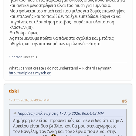
ήταν too much. Για παράδειγμα έννοιες όπως πολυπλοκότητα
και αντικειμενοστρέφεια είναι too much για Γυμνάσιο.
Μου φαίνεται too much εκεί που μιλάς για δομές επανάληψης
και επιλογής και το παιδί δεν τα έχει εμπεδώσει ξαφνικά να
πηγαίνεις σε υλοποίηση στοίβας , ουράς και υλοποίηση
κλάσεων (!!!).
Θα δούμε όμως.
Ας περιμένουμε πρώτα να πάνε στα σχολεία και μετά τις
οδηγίες και την κατανομή των ωρών ανά ενότητα.
1 person
likes this.
What I cannot create I do not understand -- Richard Feynman
http://evripides.mysch.gr
dski
17 Απρ 2026, 09:49:47 ΜΜ
#5
Παράθεση από: evry στις 17 Απρ 2026, 06:04:42 ΜΜ
Δημήτρη δεν είσαι προσεκτικός και δεν είδες ότι στην Α
Λυκείου είναι δυο βιβλία, και θα μου στεναχωρήσεις
τον Βαγγέλη, τον Άλκη και τον Σέργιο που είναι στην