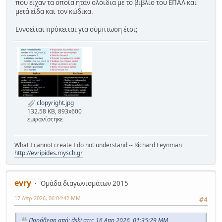
που είχαν τα οποία ήταν ολόιδια με το βιβλίο του ΕΠΑΛ και
μετά είδα και τον κώδικα.
Εννοείται πρόκειται για σύμπτωση έτσι;
clopyright.jpg
132.58 KB, 893x600
εμφανίστηκε
What I cannot create I do not understand -- Richard Feynman
http://evripides.mysch.gr
evry
Ομάδα διαγωνισμάτων 2015
17 Απρ 2026, 06:04:42 ΜΜ
#4
Παράθεση από: dski στις 16 Απρ 2026, 01:35:29 ΜΜ