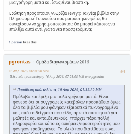
μια γρήγορη ματιά και ίσως είναι βιαστική.
Ερώτηση προς όποιον γνωρίζει (evry;): Τα (νέα) βιβλία στην
Πληροφορική Γυμνασίου που μοιράστηκαν φέτος θα
συνεχίσουν να χρησιμοποιούνται; Θα μπορεί κάποιος να
επιλέξει αυτά αντί για τα νέα προσφερόμενα;
1 person
likes this.
pgrontas
Ομάδα διαγωνισμάτων 2016
16 Απρ 2026, 06:01:50 ΜΜ
#1
Τελευταία τροποποίηση
: 16 Απρ 2026, 07:28:08 ΜΜ από pgrontas
Παράθεση από: dski στις 16 Απρ 2026, 01:35:29 ΜΜ
Πρόλαβα και έριξα μια πολύ γρήγορη ματιά. Είναι
φανερό ότι οι συγγραφείς κατέβαλαν προσπάθεια όμως
όλα τα βιβλία μου φάνηκαν εξαιρετικά πυκνογραμμένα
και, από τα δείγματα που είδα, αρκετά απαιτητικά για
μαθητές και εκπαιδευτικούς. Υπάρχει πάρα πολλή
πληροφορία και κάποιες ασκήσεις/δραστηριότητες μου
φάνηκαν τραβηγμένες. Το υλικό που διατίθεται είναι