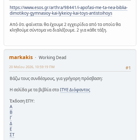
https://www.esos.gr/arthra/98441/i-apofasi-me-ta-nea-biblia-
dimotikoy-gymnasioy-kai-lykeioy-kai-toys-antistoihoys
Από ότι φαίνεται θα έχουμε 2 εγχειρίδια από τα οποία θα
κληθούμε σύντομα να διαλέξουμε. 2 για κάθε τάξη.
markakis
Working Dead
20 Μαΐου 2026, 10:59:19 ΠΜ
#1
Βάζω τους συνδέσμους, για γρήγορη πρόσβαση:
Η σελίδα με τα βιβλία στο
ΙΤΥΕ Διόφαντος
Έκδοση ΕΠΥ:
Α
Β
Γ
Δ
Ε
ΣΤ