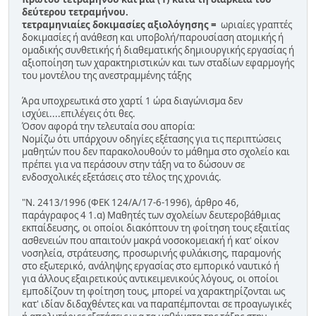
δεύτερου τετραμήνου.
τετραμηνιαίες δοκιμασίες αξιολόγησης =
ωριαίες γραπτές
δοκιμασίες ή ανάθεση και υποβολή/παρουσίαση ατομικής ή
ομαδικής συνθετικής ή διαθεματικής δημιουργικής εργασίας ή
αξιοποίηση των χαρακτηριστικών και των σταδίων εφαρμογής
του μοντέλου της ανεστραμμένης τάξης
Άρα υποχρεωτικά στο χαρτί 1 ώρα διαγώνισμα δεν
ισχύει....επιλέγεις ότι θες.
Όσον αφορά την τελευταία σου απορία:
Νομίζω ότι υπάρχουν οδηγίες εξέτασης για τις περιπτώσεις
μαθητών που δεν παρακολουθούν το μάθημα στο σχολείο και
πρέπει για να περάσουν στην τάξη να το δώσουν σε
ενδοσχολικές εξετάσεις στο τέλος της χρονιάς.
"Ν. 2413/1996 (ΦΕΚ 124/Α/17-6-1996), άρθρο 46,
παράγραφος 4 1.α) Μαθητές των σχολείων δευτεροβάθμιας
εκπαίδευσης, οι οποίοι διακόπτουν τη φοίτηση τους εξαιτίας
ασθενειών που απαιτούν μακρά νοσοκομειακή ή κατ' οίκον
νοσηλεία, στράτευσης, προσωρινής φυλάκισης, παραμονής
στο εξωτερικό, ανάληψης εργασίας στο εμπορικό ναυτικό ή
για άλλους εξαιρετικούς αντικειμενικούς λόγους, οι οποίοι
εμποδίζουν τη φοίτηση τους, μπορεί να χαρακτηρίζονται ως
κατ' ιδίαν διδαχθέντες και να παραπέμπονται σε προαγωγικές