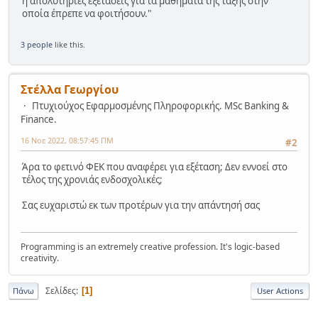
ή απολυτήριες εξετάσεις για τα μαθήματα της τάξης στην
οποία έπρεπε να φοιτήσουν."
3 people
like this.
Στέλλα Γεωργίου
Πτυχιούχος Εφαρμοσμένης Πληροφορικής. MSc Banking &
Finance.
16 Νοε 2022, 08:57:45 ΠΜ
#2
Άρα το φετινό ΦΕΚ που αναφέρει για εξέταση; Δεν εννοεί στο
τέλος της χρονιάς ενδοσχολικές;
Σας ευχαριστώ εκ των προτέρων για την απάντησή σας
Programming is an extremely creative profession. It's logic-based
creativity.
Σελίδες
1
Πάνω
User Actions