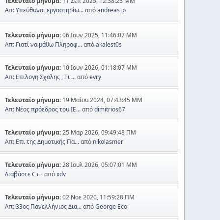
Τελευταίο μήνυμα:
11 Σεπ 2025, 12:38:23 ΜΜ
Απ: Υπεύθυνοι εργαστηρίω...
από
andreas_p
Τελευταίο μήνυμα:
06 Ιουν 2025, 11:46:07 ΜΜ
Απ: Γιατί να μάθω Πληροφ...
από
akalest0s
Τελευταίο μήνυμα:
10 Ιουν 2026, 01:18:07 ΜΜ
Απ: Επιλογη Σχολης , Τι ...
από
evry
Τελευταίο μήνυμα:
19 Μαΐου 2024, 07:43:45 ΜΜ
Απ: Νέος πρόεδρος του ΙΕ...
από
dimitrios67
Τελευταίο μήνυμα:
25 Μαρ 2026, 09:49:48 ΠΜ
Απ: Επι της Δημοτικής Πα...
από
nikolasmer
Τελευταίο μήνυμα:
28 Ιουλ 2026, 05:07:01 ΜΜ
Διαβάστε C++
από
xdv
Τελευταίο μήνυμα:
02 Νοε 2020, 11:59:28 ΠΜ
Απ: 33ος Πανελλήνιος Δια...
από
George Eco