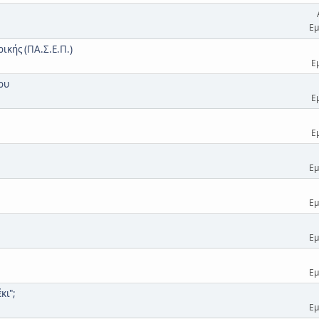
Εμ
κής (ΠΑ.Σ.Ε.Π.)
Ε
ου
Ε
Ε
Εμ
Εμ
Εμ
Εμ
κι";
Εμ