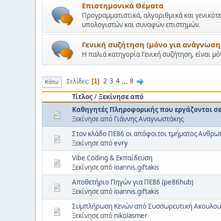
Επιστημονικά Θέματα
Προγραμματιστικά, αλγοριθμικά και γενικότε
υπολογιστών και συναφών επιστημών.
Γενική συζήτηση (μόνο για ανάγνωση
Η παλιά κατηγορία Γενική συζήτηση, είναι μ
2
3
4
...
8
Σελίδες
1
Κάτω
Τίτλος
/
Ξεκίνησε από
Καθηγητές Πληροφορικής που εργάζονται σε 
Ξεκίνησε από
Γιάννης Αναγνωστάκης
Στον κλάδο ΠΕ86 οι απόφοιτοι τμήματος Ανθρ
Ξεκίνησε από
evry
Vibe Coding & Εκπαίδευση
Ξεκίνησε από
ioannis.giftakis
Αποθετήριο Πηγών για ΠΕ86 (pe86hub)
Ξεκίνησε από
ioannis.giftakis
Συμπλήρωση Κενών από Συσσωρευτική Ακουλου
Ξεκίνησε από
nikolasmer