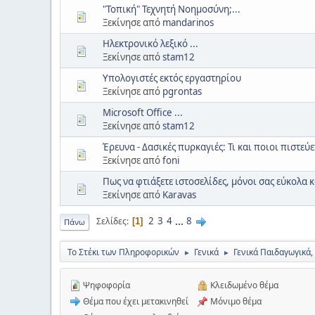
"Τοπική" Τεχνητή Νοημοσύνη;...
Ξεκίνησε από
mandarinos
Ηλεκτρονικό λεξικό ...
Ξεκίνησε από
stam12
Υπολογιστές εκτός εργαστηρίου
Ξεκίνησε από
pgrontas
Microsoft Office ...
Ξεκίνησε από
stam12
Έρευνα - Δασικές πυρκαγιές: Τι και ποιοι πιστεύ
Ξεκίνησε από
foni
Πως να φτιάξετε ιστοσελίδες, μόνοι σας εύκολα
Ξεκίνησε από
Karavas
2
3
4
...
8
Σελίδες
1
Πάνω
Το Στέκι των Πληροφορικών
Γενικά
Γενικά Παιδαγωγικά,
►
►
Ψηφοφορία
Κλειδωμένο θέμα
Θέμα που έχει μετακινηθεί
Μόνιμο θέμα