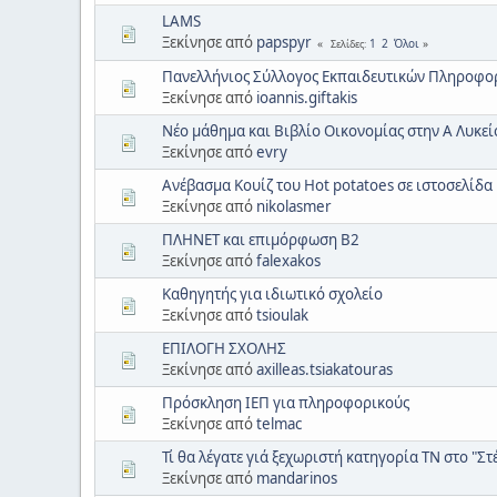
LAMS
Ξεκίνησε από
papspyr
1
2
Όλοι
Σελίδες
Πανελλήνιος Σύλλογος Εκπαιδευτικών Πληροφορι
Ξεκίνησε από
ioannis.giftakis
Νέο μάθημα και Βιβλίο Οικονομίας στην Α Λυκεί
Ξεκίνησε από
evry
Ανέβασμα Κουίζ του Hot potatoes σε ιστοσελίδα
Ξεκίνησε από
nikolasmer
ΠΛΗΝΕΤ και επιμόρφωση Β2
Ξεκίνησε από
falexakos
Καθηγητής για ιδιωτικό σχολείο
Ξεκίνησε από
tsioulak
ΕΠΙΛΟΓΗ ΣΧΟΛΗΣ
Ξεκίνησε από
axilleas.tsiakatouras
Πρόσκληση ΙΕΠ για πληροφορικούς
Ξεκίνησε από
telmac
Τί θα λέγατε γιά ξεχωριστή κατηγορία ΤΝ στο "Στέ
Ξεκίνησε από
mandarinos