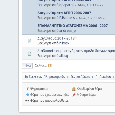
Ξεκίνησε από
gpapargi
1
2
3
Όλοι
Σελίδες
Διαγωνίσματα ΑΕΠΠ 2006-2007
Ξεκίνησε από
P.Tsiotakis
1
2
3
Όλοι
Σελίδες
ΕΠΑΝΑΛΗΠΤΙΚΟ ΔΙΑΓΩΝΙΣΜΑ 2006 - 2007
Ξεκίνησε από
andreas_p
Διαγώνισμα 2017-2018;;
Ξεκίνησε από
nikosx
Διαδικασία συμμετοχής στην ομάδα διαγωνισμά
Ξεκίνησε από
alkisg
Σελίδες
1
Πάνω
Το Στέκι των Πληροφορικών
Γενικό Λύκειο
Γ΄ Λυκείου
►
►
►
Ψηφοφορία
Κλειδωμένο θέμα
Θέμα που έχει μετακινηθεί
Μόνιμο θέμα
Θέμα που παρακολουθείτε