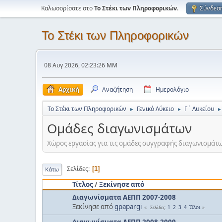
Καλωσορίσατε στο
Το Στέκι των Πληροφορικών
.
Σύνδεσ
Το Στέκι των Πληροφορικών
08 Αυγ 2026, 02:23:26 ΜΜ
Αρχική
Αναζήτηση
Ημερολόγιο
Το Στέκι των Πληροφορικών
Γενικό Λύκειο
Γ΄ Λυκείου
►
►
►
Ομάδες διαγωνισμάτων
Χώρος εργασίας για τις ομάδες συγγραφής διαγωνισμάτω
Σελίδες
1
Κάτω
Τίτλος
/
Ξεκίνησε από
Διαγωνίσματα ΑΕΠΠ 2007-2008
Ξεκίνησε από
gpapargi
1
2
3
4
Όλοι
Σελίδες
Διαγωνίσματα ΑΕΠΠ 2008-2009