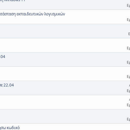
Ε
κατάσταση εκπαιδευτικών λογισμικών
Ε
Ε
.04
Ε
Ε
σε 22.04
Ε
Ε
Ε
ήσω κωδικό