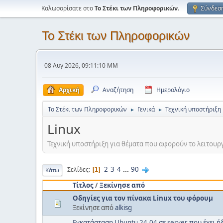
Καλωσορίσατε στο
Το Στέκι των Πληροφορικών
.
Σύνδεσ
Το Στέκι των Πληροφορικών
08 Αυγ 2026, 09:11:10 ΜΜ
Αρχική
Αναζήτηση
Ημερολόγιο
Το Στέκι των Πληροφορικών
Γενικά
Τεχνική υποστήριξη
►
►
Linux
Τεχνική υποστήριξη για θέματα που αφορούν το λειτουργικ
2
3
4
...
90
Σελίδες
1
Κάτω
Τίτλος
/
Ξεκίνησε από
Οδηγίες για τον πίνακα Linux του φόρουμ
Ξεκίνησε από
alkisg
Εγκατάσταση Ubuntu 24.04 σε server που έχει 