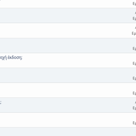
Ε
Ε
Εμ
Ε
σεχή έκδοση;
Ε
Ε
Ε
;
Ε
Ε