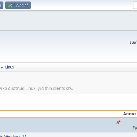
η
Εγγραφή
Ειδή
Linux
►
ό σύστημα Linux, για thin clients κτλ.
Απαντ
Εμ
ήδη Windows 11