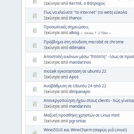
Ξεκίνησε από
Kermit, ο Βάτραχος
Πως να κλείνετε "το internet" (το web) εύκολα
Ξεκίνησε από
thanos
Προσωπικές σημειώσεις
Ξεκίνησε από
alkisg
1
2
Όλοι
Σελίδες
Πρόβλημα στη σύνδεση microbit σε chrome
Ξεκίνησε από
ddimakis
Αποστολή εικόνων μέσω "Επόπτη" - ίσως σε προ
Ξεκίνησε από
mandarinos
mozaik εγκατασταση σε ubuntu 22
Ξεκίνησε από
Apos
Αναβάθμιση σε Ubuntu 24 από 22
Ξεκίνησε από
dimpanayio
Απενεργοποίηση ήχου στους clients - πώς γίνεται
Ξεκίνησε από
mandarinos
Μαζική προσθήκη χρηστών σε Linux mint
Ξεκίνησε από
pgrontas
WineZGUI και WineCharm (σαφώς γιά Linux!)