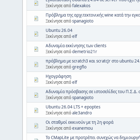
Ξεκίνησε από
falexakos
Πρόβλημα της αρχιτεκτονικής wine κατά την εγ
Ξεκίνησε από
spanagioto
Ubuntu 26.04
Ξεκίνησε από
elf
Αδυναμία εκκίνησης των clients
Ξεκίνησε από
demetrio21r
πρόβλημα με scratch3 και scratcJr στο ubuntu 24
Ξεκίνησε από
gregflo
Ηχογράφηση
Ξεκίνησε από
elf
Αδυναμία πρόσβασης σε ιστοσελίδες του Π.Σ.Δ. 
Ξεκίνησε από
spanagioto
Ubuntu 26.04 LTS + epoptes
Ξεκίνησε από
ale3andro
Οι σταθμοί εκκινούν με τη 2η φορά
Ξεκίνησε από
exanemou
To CMapLite με προτρέπει συνεχώς να δημιουργ