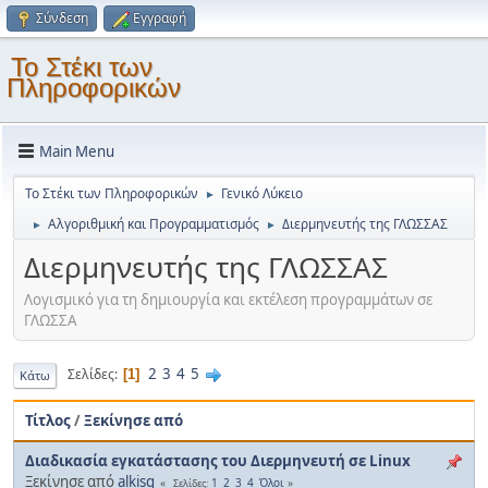
Σύνδεση
Εγγραφή
Το Στέκι των
Πληροφορικών
Main Menu
Το Στέκι των Πληροφορικών
Γενικό Λύκειο
►
Αλγοριθμική και Προγραμματισμός
Διερμηνευτής της ΓΛΩΣΣΑΣ
►
►
Διερμηνευτής της ΓΛΩΣΣΑΣ
Λογισμικό για τη δημιουργία και εκτέλεση προγραμμάτων σε
ΓΛΩΣΣΑ
2
3
4
5
Σελίδες
1
Κάτω
Τίτλος
/
Ξεκίνησε από
Διαδικασία εγκατάστασης του Διερμηνευτή σε Linux
Ξεκίνησε από
alkisg
1
2
3
4
Όλοι
Σελίδες