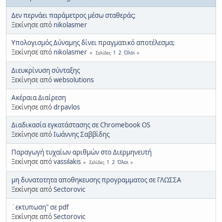
Δεν περνάει παράμετρος μέσω σταθεράς;
Ξεκίνησε από
nikolasmer
Υπολογισμός Δύναμης δίνει πραγματικό αποτέλεσμα;
Ξεκίνησε από
nikolasmer
1
2
Όλοι
Σελίδες
Διευκρίνυση σύνταξης
Ξεκίνησε από
websolutions
Ακέραια Διαίρεση
Ξεκίνησε από
drpavlos
Διαδικασία εγκατάστασης σε Chromebook OS
Ξεκίνησε από
Ιωάννης Σαββίδης
Παραγωγή τυχαίων αριθμών στο Διερμηνευτή
Ξεκίνησε από
vassilakis
1
2
Όλοι
Σελίδες
μη δυνατοτητα αποθηκευσης προγραμματος σε ΓΛΩΣΣΑ
Ξεκίνησε από
Sectorovic
¨εκτυπωση" σε pdf
Ξεκίνησε από
Sectorovic