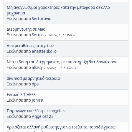
Μη αναγνωσιμοι χαρακτηρες κατα την μεταφορα σε αλλο
μηχανημα
Ξεκίνησε από
Sectorovic
Διερμηνευτής σε Mac
Ξεκίνησε από
Sergio
1
2
Όλοι
Σελίδες
Αντιμεταθέσεις στοιχείων
Ξεκίνησε από
anastasiskolio
Νέα έκδοση του Διερμηνευτή, με υποστήριξη Ψευδογλώσσας
Ξεκίνησε από
alkisg
1
2
3
Όλοι
Σελίδες
div/mod με αρνητικό ακέραιο
Ξεκίνησε από
dpa
Εντολή ΕΠΙΛΕΞΕ
Ξεκίνησε από
John K.
Παραγωγή εκτελέσιμων αρχείων
Ξεκίνησε από
Aggelos123
Χρειάζεται αλλαγή ρύθμισης για να τρέξει τα παραδείγματα;