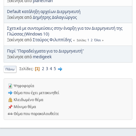
Ξεκίνησε από
planetman
Default κατάληξη αρχείων Διερμηνευτή
Ξεκίνησε από
Δημήτρης Δαλαγιώργος
Σχετικά με συντομεύσεις στην έναρξη για τον Διερμηνευτή της
Γλώσσας (Windows 10)
Ξεκίνησε από
Σταύρος Φιλιππίδης
1
2
Όλοι
Σελίδες
Περί "Παραδείγματα για το Διερμηνευτή"
Ξεκίνησε από
medigeek
2
3
4
5
Σελίδες
1
Πάνω
Ψηφοφορία
Θέμα που έχει μετακινηθεί
Κλειδωμένο θέμα
Μόνιμο θέμα
Θέμα που παρακολουθείτε