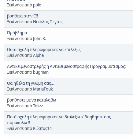
Ξεκίνησε από
polo
βοηθεια στην C!!
Ξεκίνησε από
Νικολας Πεγιος
Πρόβλημα
Ξεκίνησε από
John K.
Ποια σχολή πληροφορικης να επιλεξω ;
Ξεκίνησε από
Alpha
Αντικειμενοστρεφής ή Αντικειμενοστραφής Προγραμματισμός;
Ξεκίνησε από bugman
Θα ηθελα τη γνωμη σας...
Ξεκίνησε από
MariaFouk
βοηθηστε με να καταλαβω
Ξεκίνησε από
Tolizz
Ποιά σχολή πληροφορικής να διαλέξω :/ Βοηθηστε σας
παρακαλω !!
Ξεκίνησε από
Κώστας14