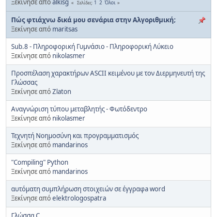
Ξεκίνησε από
alkisg
1
2
Όλοι
Σελίδες
Πώς φτιάχνω δικά μου σενάρια στην Αλγοριθμική;
Ξεκίνησε από
maritsas
Sub.8 - Πληροφορική Γυμνάσιο - Πληροφορική Λύκειο
Ξεκίνησε από
nikolasmer
Προσπέλαση χαρακτήρων ASCII κειμένου με τον Διερμηνευτή της
Γλώσσας
Ξεκίνησε από
Zlaton
Αναγνώριση τύπου μεταβλητής - Φωτόδεντρο
Ξεκίνησε από
nikolasmer
Τεχνητή Νοημοσύνη και προγραμματισμός
Ξεκίνησε από
mandarinos
"Compiling" Python
Ξεκίνησε από
mandarinos
αυτόματη συμπλήρωση στοιχειών σε έγγραφa word
Ξεκίνησε από
elektrologospatra
Γλώσσα C