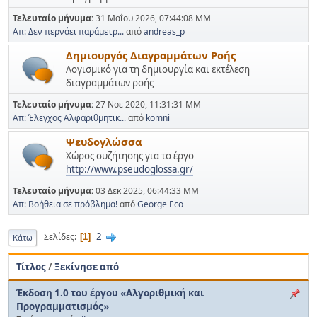
Τελευταίο μήνυμα:
31 Μαΐου 2026, 07:44:08 ΜΜ
Απ: Δεν περνάει παράμετρ...
από
andreas_p
Δημιουργός Διαγραμμάτων Ροής
Λογισμικό για τη δημιουργία και εκτέλεση
διαγραμμάτων ροής
Τελευταίο μήνυμα:
27 Νοε 2020, 11:31:31 ΜΜ
Απ: Έλεγχος Αλφαριθμητικ...
από
komni
Ψευδογλώσσα
Χώρος συζήτησης για το έργο
http://www.pseudoglossa.gr/
Τελευταίο μήνυμα:
03 Δεκ 2025, 06:44:33 ΜΜ
Απ: Βοήθεια σε πρόβλημα!
από
George Eco
2
Σελίδες
1
Κάτω
Τίτλος
/
Ξεκίνησε από
Έκδοση 1.0 του έργου «Αλγοριθμική και
Προγραμματισμός»