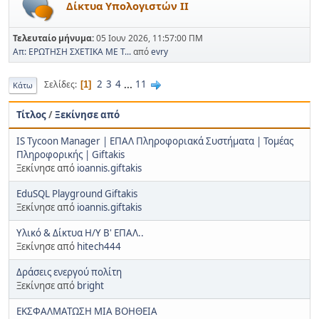
Δίκτυα Υπολογιστών ΙΙ
Τελευταίο μήνυμα:
05 Ιουν 2026, 11:57:00 ΠΜ
Απ: ΕΡΩΤΗΣΗ ΣΧΕΤΙΚΑ ΜΕ Τ...
από
evry
2
3
4
...
11
Σελίδες
1
Κάτω
Τίτλος
/
Ξεκίνησε από
IS Tycoon Manager | ΕΠΑΛ Πληροφοριακά Συστήματα | Τομέας
Πληροφορικής | Giftakis
Ξεκίνησε από
ioannis.giftakis
EduSQL Playground Giftakis
Ξεκίνησε από
ioannis.giftakis
Υλικό & Δίκτυα Η/Υ Β' ΕΠΑΛ..
Ξεκίνησε από
hitech444
Δράσεις ενεργού πολίτη
Ξεκίνησε από
bright
ΕΚΣΦΑΛΜΑΤΩΣΗ ΜΙΑ ΒΟΗΘΕΙΑ