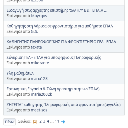
Εισαγωγή στις αρχες της επιστήμης των Η/Υ Β&Γ ΕΠΑ.Λ ...
Ξεκίνησε από
likoyrgos
Καθηγητής στη Λάρισα σε φροντιστήριο για μαθήματα ΕΠΑΛ
Ξεκίνησε από
G.S.
ΚΑΘΗΓΗΤΗΣ ΠΛΗΡΟΦΟΡΙΚΗΣ ΓΙΑ ΦΡΟΝΤΙΣΤΗΡΙΟ ΓΕΛ - ΕΠΑΛ
Ξεκίνησε από
taxata
Σύγκριση ΓΕΛ - ΕΠΑΛ για υποψήφιους Πληροφορικής
Ξεκίνησε από
mikezante
Υλη μαθημάτων
Ξεκίνησε από
maria123
Ερευνητικη Εργασία & Ζώνη Δραστηριοτήτων (ΕΠΑΛ)
Ξεκίνησε από
maria2002k
ΖΗΤΕΙΤΑΙ καθηγητής Πληροφορικής από φροντιστήριο (αγγελία)
Ξεκίνησε από
meet-sos
2
3
4
...
11
Σελίδες
1
Πάνω