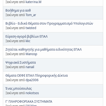
Ξεκίνησε από
katerina.Μ
Βοήθημα για αοθ
Ξεκίνησε από
Tom_ar
Βιβλίο - Ειδικά Θέματα στον Προγραμματισμό Υπολογιστών
Ξεκίνησε από
twisted
Εύρεση-αγορά βιβλίων ΕΠΑΛ
Ξεκίνησε από
kkc
Ζητείται καθηγητής για μαθήματα ειδικότητας ΕΠΑΛ
Ξεκίνησε από
Manosp
Ψηφιακά Συστήματα
Ξεκίνησε από
nanail
Θέματα ΟΕΦΕ ΕΠΑΛ Πληροφορικής-Δίκτυα
Ξεκίνησε από
dpa2006
Ένας μπούσουλας
Ξεκίνησε από
nokotsos
Γ' ΠΛΗΡΟΦΟΡΙΑΚΑ ΣΥΣΤΗΜΑΤΑ
Ξεκίνησε από
l2530m