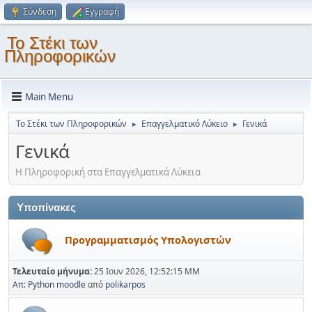
Σύνδεση
Εγγραφή
Το Στέκι των
Πληροφορικών
Main Menu
Το Στέκι των Πληροφορικών
Επαγγελματικό Λύκειο
Γενικά
►
►
Γενικά
Η Πληροφορική στα Επαγγελματικά Λύκεια
Υποπίνακες
Προγραμματισμός Υπολογιστών
Τελευταίο μήνυμα:
25 Ιουν 2026, 12:52:15 ΜΜ
Απ: Python moodle
από
polikarpos