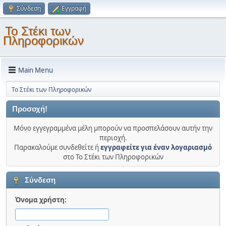
Σύνδεση
Εγγραφή
Το Στέκι των
Πληροφορικών
Main Menu
Το Στέκι των Πληροφορικών
Προσοχή!
Μόνο εγγεγραμμένα μέλη μπορούν να προσπελάσουν αυτήν την
περιοχή.
Παρακαλούμε συνδεθείτε ή
εγγραφείτε για έναν λογαριασμό
στο Το Στέκι των Πληροφορικών
Σύνδεση
Όνομα χρήστη: