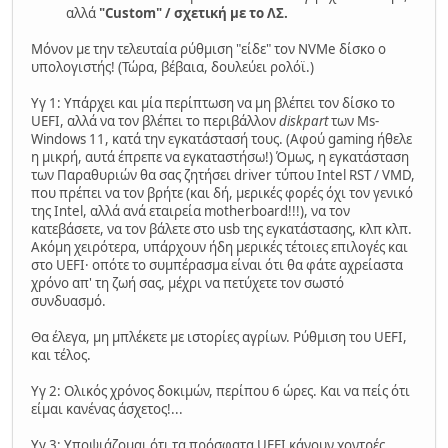
αλλά
"Custom" / σχετική με το ΛΣ.
Μόνον με την τελευταία ρύθμιση "είδε" τον NVMe δίσκο ο
υπολογιστής! (Τώρα, βέβαια, δουλεύει ρολόϊ.)
Υγ 1: Υπάρχει και μία περίπτωση να μη βλέπει τον δίσκο το
UEFI, αλλά να τον βλέπει το περιβάλλον
diskpart
των Ms-
Windows 11, κατά την εγκατάστασή τους. (Αφού gaming ήθελε
η μικρή, αυτά έπρεπε να εγκαταστήσω!) Όμως, η εγκατάσταση
των Παραθυριών θα σας ζητήσει driver τύπου Intel RST / VMD,
που πρέπει να τον βρήτε (και δή, μερικές φορές όχι τον γενικό
της Intel, αλλά ανά εταιρεία motherboard!!!), να τον
κατεβάσετε, να τον βάλετε στο usb της εγκατάστασης, κλπ κλπ.
Ακόμη χειρότερα, υπάρχουν ήδη μερικές τέτοιες επιλογές και
στο UEFI· οπότε το συμπέρασμα είναι ότι θα φάτε αχρείαστα
χρόνο απ' τη ζωή σας, μέχρι να πετύχετε τον σωστό
συνδυασμό.
Θα έλεγα, μη μπλέκετε με ιστορίες αγρίων. Ρύθμιση του UEFI,
και τέλος.
Υγ 2: Ολικός χρόνος δοκιμών, περίπου 6 ώρες. Και να πείς ότι
είμαι κανένας άσχετος!...
Υγ 3: Υποψιάζομαι ότι τα πρόσφατα UEFI κάνουν χοντρές