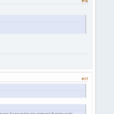
#16
#17
ξη της λειτουργίας του τοπικού δικτύου ενός