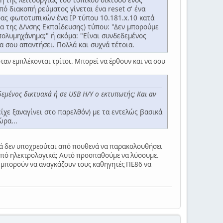
ό διακοπή ρεύματος γίνεται ένα reset σ' ένα
πορας φωτοτυπικών ένα IP τύπου 10.181.x.10 κατά
α της Δ/νσης Εκπαίδευσης) τύπου: "Δεν μπορούμε
πολυμηχάνημα;" ή ακόμα: "Είναι συνδεδεμένος
 να σου απαντήσει. Πολλά και συχνά τέτοια.
ταν εμπλέκονται τρίτοι. Μπορεί να έρθουν και να σου
δεμένος δικτυακά ή σε USB Η/Υ ο εκτυπωτής; Και αν
ίχε ξαναγίνει στο παρελθόν) με τα εντελώς βασικά
ώρα...
κά δεν υποχρεούται από πουθενά να παρακολουθήσει
ι από ηλεκτρολογικά; Αυτό προσπαθούμε να λύσουμε.
 μπορούν να αναγκάζουν τους καθηγητές ΠΕ86 να