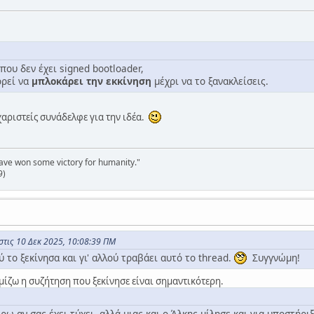
 που δεν έχει signed bootloader,
ορεί να
μπλοκάρει την εκκίνηση
μέχρι να το ξανακλείσεις.
χαριστείς συνάδελφε για την ιδέα.
have won some victory for humanity."
9)
στις 10 Δεκ 2025, 10:08:39 ΠΜ
 το ξεκίνησα και γι' αλλού τραβάει αυτό το thread.
Συγγνώμη!
ομίζω η συζήτηση που ξεκίνησε είναι σημαντικότερη.
ω αν σας έχει τύχει, αλλά μιας και ο Άλκης μίλησε και για υποστήρι