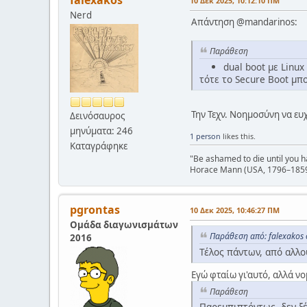
falexakos
10 Δεκ 2025, 10:12:10 ΠΜ
Nerd
Απάντηση @mandarinos:
Παράθεση
dual boot με Linux
τότε το Secure Boot μπ
Την Τεχν. Νοημοσύνη να ευ
Δεινόσαυρος
μηνύματα: 246
1 person
likes this.
Καταγράφηκε
"Be ashamed to die until you 
Horace Mann (USA, 1796–185
pgrontas
10 Δεκ 2025, 10:46:27 ΠΜ
Ομάδα διαγωνισμάτων
Παράθεση από: falexakos 
2016
Τέλος πάντων, από αλλού
Εγώ φταίω γι'αυτό, αλλά ν
Παράθεση
Παρεμπιπτόντως, δεν ξέρ