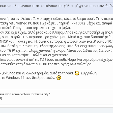
ήμους να πληρώνουν κι ας τα κάνουν και χάλια, μέχρι να παραπονεθού
 Δ/ντή του σχολείου : "Δεν υπάρχει σάλιο, κόψε το λαιμό σου". Στην πε
ταση refurbished PC που είχε κάψει μητρική (<=100€), μέχρι και
αγορά
το παλιό. Πραγματικά σηκώνεις τα χέρια ψηλά.
ν σας έχει τύχει, αλλά μιας και ο Άλκης μίλησε και για υποστήριξη της 
' αυτό τρώω τον περισσότερο χρόνο μου. Μετά π.χ. από διακοπή ρεύματος
DHCP και ... άντε γεια. Ή, δίνει ο έμπορας φωτοτυπικών ένα IP τύπου 10
 κωμόπολη 30Km απ' την έδρα της Δ/νσης Εκπαίδευσης) τύπου: "
Δεν μπο
ίου: "
Τι IP έχει το πολυμηχάνημα;
" ή ακόμα: "
Είναι συνδεδεμένος δικτυακά ή
ρει να σου απαντήσει. Πολλά και συχνά τέτοια.
ει να οργανωθεί απ' τις ΠΔΕ ίσως σε κάθε Νομό ένα σεμινάριο (είχε ξαν
απουσίες κλπ) όλων των ΠΕ86 της περιοχής; Λέω εγώ τώρα...
 ξεκίνησα και γι' αλλού τραβάει αυτό το thread.
Συγγνώμη!
με τα Windows 11 των διαδραστικών.
have won some victory for humanity."
9)