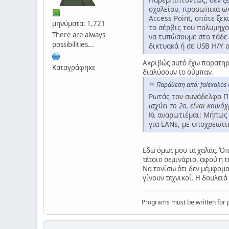
σχολείου, προσωπικά ως
Access Point, οπότε ξεκ
μηνύματα: 1,721
το σέρβις του πολυμηχα
There are always
να τυπώσουμε στο τάδε 
possibilities...
δικτυακά ή σε USB Η/Υ ο
Ακριβώς αυτό έχω παρατηρή
Καταγράφηκε
διαλύσουν το σύμπαν.
Παράθεση από: falexakos 
Ρωτάς τον συνάδελφο ΠΕ
ισχύει το 2ο, είναι κοινό
Κι αναρωτιέμαι: Μήπως 
για LANs, με υποχρεωτι
Εδώ όμως μου τα χαλάς. Ό
τέτοιο σεμινάριο, αφού η 
Να τονίσω ότι δεν μέμφομ
γίνουν τεχνικοί. Η δουλειά
Programs must be written for p