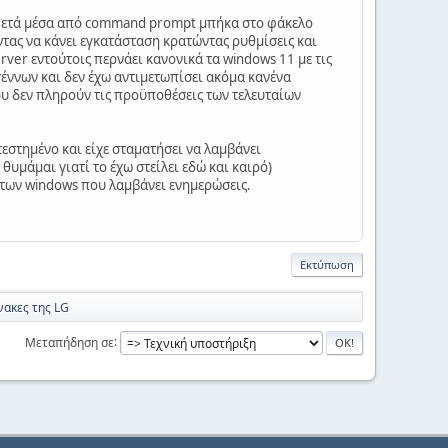
. Μετά μέσα από command prompt μπήκα στο φάκελο
ντας να κάνει εγκατάσταση κρατώντας ρυθμίσεις και
ver εντούτοις περνάει κανονικά τα windows 11 με τις
γέννων και δεν έχω αντιμετωπίσει ακόμα κανένα
υ δεν πληρούν τις προϋποθέσεις των τελευταίων
στημένο και είχε σταματήσει να λαμβάνει
θυμάμαι γιατί το έχω στείλει εδώ και καιρό)
 των windows που λαμβάνει ενημερώσεις.
Εκτύπωση
νακες της LG
Μεταπήδηση σε