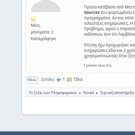
Πρώτα κατέβασα από Micros
Sources
του φορτωμένου ε
προγράμματα. Αν και κατά 
τελευταίες ενημερώσεις. Η
Νέος
πρόβλημα, αφού η παραπάν
μηνύματα: 2
εκδόσεων, συν ότι λαμβάνε
Καταγράφηκε
Επίσης έχω προχωρήσει και
ενημερώσεις εδώ και 2 χρόν
χρησιμοποιώντας όταν ζήτη
1 person
likes this.
1
Όλοι
Σελίδες
2
Πάνω
Το Στέκι των Πληροφορικών
Γενικά
Τεχνική υποστήριξη
►
►