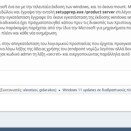
oft ένα iso με την τελευταία έκδοση των windows, και το έκανα mount
ιδώλου και έγραψα την εντολή
setupprep.exe /product server
επιλέγο
την εγκατάσταση έγγραφε ότι έκανε εγκατάσταση της έκδοσης windows ser
 διαδικασία έχει πραγματοποιηθεί κάπου πριν τις διακοπές των Χριστου
ω παράκαμψη παρέχεται από την ίδια την Microsoft για μηχανήματα πο
ι πλέον και κάθε νέα ενημέρωση.
 στην απεγκατάσταση του λογισμικού προστασίας που έρχεται προεγκατε
ια λόγω λήξης της άδειας χρήσης του (endpoint νομίζω λεγόταν αλλά δεν 
σε κωδικό admin τη λέξη «secret» και ενεργοποιώντας παράλληλα αυτό
(Συντονιστές:
alexxtasi
,
gidarakos
)
Windows 11 updates σε διαδραστικούς πί
►