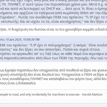
 Υπ. ΠΛΗΝΕΤ, σ' αυτό τρώω τον περισσότερο χρόνο μου. Μετά π.χ. απ
ινά και αυτό να λειτουργεί ως DHCP και ... άντε γεια. Ή, δίνει ο έμ
νήματος και αρχίζουν τα τηλέφωνα (από κωμόπολη 30Km απ' την έδρ
Γυμνάσιο". Ρωτάς τον συνάδελφο ΠΕ86 του σχολείου: "Τι IP έχει το 
 εκτυπωτής; Και αν ισχύει το 2ο, είναι κοινόχρηστος;" και δεν ξέρει
σει. Η διαχείριση του δικτύου είναι το πιο χρονοβόρο κομμάτι ειδικά ό
στις 10 Δεκ 2025, 10:08:39 ΠΜ
86 του σχολείου: "
Τι IP έχει το πολυμηχάνημα;
" ή ακόμα: "
Είναι συνδε
χρηστος;
" και δεν ξέρει να σου απαντήσει. Πολλά και συχνά τέτοια.
πρέπει να οργανωθεί απ' τις ΠΔΕ ίσως σε κάθε Νομό ένα σεμινάριο (ε
κή παρουσία (απουσίες κλπ) όλων των ΠΕ86 της περιοχής; Λέω εγώ τ
πως έγραψα παραπάνω δεν υποχρεούται από πουθενά να ξέρει και φυσι
τεχνική υποστήριξη δεν είναι δουλειά του. Υποχρεούται ο ΠΕ04 να ξέρε
αι τους συναδέλφους ΠΛΗΝΕΤ και καταλαβαίνω τον φόρτο τους, αλλά δεν
 τους είναι η διδασκαλία.
eople to read, and only incidentally for machines to execute - Harold Abelson