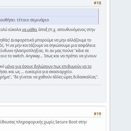
#18
ουθήσει τέτοιο σεμινάριο
 πολύ εύκολα
να μάθει
άπαξ (π.χ. απευθυνόμενος στην
 βοηθάς! Διαφορετικά μπορούμε να μην αλλάζουμε το
κός. Ή να μην κοιτάζουμε να σηκώσουμε μια ασφάλεια
 κίνδυνο ηλεκτροπληξίας. Κι αν μας πούνε "κάνε σε
ιο το switch. Anyway... Ίσως και να πρέπει να γίνουν
ικό
μόνο για όσους δηλώσουν πως επιθυμούν να το
ήσει και ως ... ευκαιρία για σκασιαρχείο.
χρήμα", "δε γίνεται να χαθούν άλλες ώρες διδασκαλίας".
#19
αίθουσας πληροφορικής χωρίς Secure Boot στην