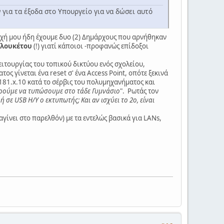
ν για τα έξοδα στο Υπουργείο για να δώσει αυτό
ριοχή μου ήδη έχουμε δυο (2) Δημάρχους που αρνήθηκαν
 λουκέτου
(!) γιατί κάποιοι -προφανώς επίδοξοι
λειτουργίας του τοπικού δικτύου ενός σχολείου,
 γίνεται ένα reset σ' ένα Access Point, οπότε ξεκινά
.181.x.10 κατά το σέρβις του πολυμηχανήματος και
ρούμε να τυπώσουμε στο τάδε Γυμνάσιο
". Ρωτάς τον
 σε USB Η/Υ ο εκτυπωτής; Και αν ισχύει το 2ο, είναι
αγίνει στο παρελθόν) με τα εντελώς βασικά για LANs,