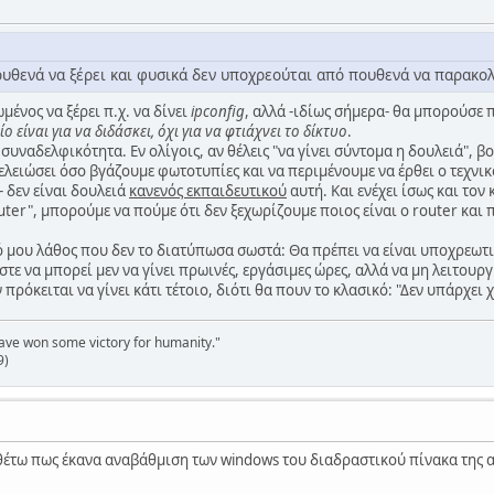
υθενά να ξέρει και φυσικά δεν υποχρεούται από πουθενά να παρακολ
μένος να ξέρει π.χ. να δίνει
ipconfig
, αλλά -ιδίως σήμερα- θα μπορούσε
ο είναι για να διδάσκει, όχι για να φτιάχνει το δίκτυο
.
συναδελφικότητα. Εν ολίγοις, αν θέλεις "να γίνει σύντομα η δουλειά",
ελειώσει όσο βγάζουμε φωτοτυπίες και να περιμένουμε να έρθει ο τεχνι
- δεν είναι δουλειά
κανενός εκπαιδευτικού
αυτή. Και ενέχει ίσως και τον
ter", μπορούμε να πούμε ότι δεν ξεχωρίζουμε ποιος είναι ο router και πο
κό μου λάθος που δεν το διατύπωσα σωστά: Θα πρέπει να είναι υποχρεωτ
στε να μπορεί μεν να γίνει πρωινές, εργάσιμες ώρες, αλλά να μη λειτουργ
 πρόκειται να γίνει κάτι τέτοιο, διότι θα πουν το κλασικό: "Δεν υπάρχει 
have won some victory for humanity."
9)
έτω πως έκανα αναβάθμιση των windows του διαδραστικού πίνακα της 