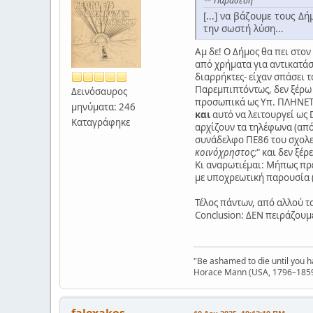
Παράθεση
[...] να βάζουμε τους Δ
την σωστή λύση...
Αμ δε! Ο Δήμος θα πει στον
από χρήματα για αντικατάσ
διαρρήκτες- είχαν σπάσει 
Παρεμπιπτόντως, δεν ξέρω α
Δεινόσαυρος
προσωπικά ως Υπ. ΠΛΗΝΕΤ, σ
μηνύματα: 246
και
αυτό να λειτουργεί ως 
Καταγράφηκε
αρχίζουν τα τηλέφωνα (από
συνάδελφο ΠΕ86 του σχολε
κοινόχρηστος;
" και δεν ξέ
Κι αναρωτιέμαι: Μήπως πρέπ
με υποχρεωτική παρουσία (
Τέλος πάντων, από αλλού το
Conclusion: ΔΕΝ πειράζου
"Be ashamed to die until you 
Horace Mann (USA, 1796–185