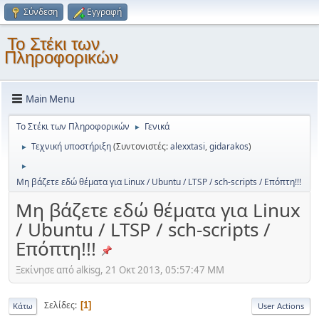
Σύνδεση
Εγγραφή
Το Στέκι των
Πληροφορικών
Main Menu
Το Στέκι των Πληροφορικών
Γενικά
►
Τεχνική υποστήριξη
(Συντονιστές:
alexxtasi
,
gidarakos
)
►
►
Μη βάζετε εδώ θέματα για Linux / Ubuntu / LTSP / sch-scripts / Επόπτη!!!
Μη βάζετε εδώ θέματα για Linux
/ Ubuntu / LTSP / sch-scripts /
Επόπτη!!!
Ξεκίνησε από alkisg, 21 Οκτ 2013, 05:57:47 ΜΜ
Σελίδες
1
Κάτω
User Actions