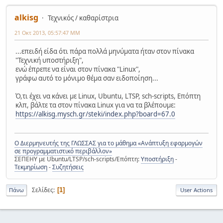
alkisg
Τεχνικός / καθαρίστρια
21 Οκτ 2013, 05:57:47 ΜΜ
...επειδή είδα ότι πάρα πολλά μηνύματα ήταν στον πίνακα
"Τεχνική υποστήριξη",
ενώ έπρεπε να είναι στον πίνακα "Linux",
γράφω αυτό το μόνιμο θέμα σαν ειδοποίηση...
Ό,τι έχει να κάνει με Linux, Ubuntu, LTSP, sch-scripts, Επόπτη
κλπ, βάλτε τα στον πίνακα Linux για να τα βλέπουμε:
https://alkisg.mysch.gr/steki/index.php?board=67.0
Ο Διερμηνευτής της ΓΛΩΣΣΑΣ για το μάθημα «Ανάπτυξη εφαρμογών
σε προγραμματιστικό περιβάλλον»
ΣΕΠΕΗΥ με Ubuntu/LTSP/sch-scripts/Επόπτη:
Υποστήριξη
-
Τεκμηρίωση
-
Συζητήσεις
Σελίδες
1
Πάνω
User Actions