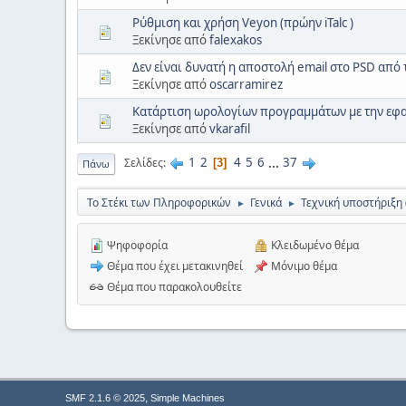
Ρύθμιση και χρήση Veyon (πρώην iTalc )
Ξεκίνησε από
falexakos
Δεν είναι δυνατή η αποστολή email στο PSD από
Ξεκίνησε από
oscarramirez
Κατάρτιση ωρολογίων προγραμμάτων με την εφ
Ξεκίνησε από
vkarafil
1
2
4
5
6
...
37
Σελίδες
3
Πάνω
Το Στέκι των Πληροφορικών
Γενικά
Τεχνική υποστήριξη
►
►
Ψηφοφορία
Κλειδωμένο θέμα
Θέμα που έχει μετακινηθεί
Μόνιμο θέμα
Θέμα που παρακολουθείτε
,
SMF 2.1.6 © 2025
Simple Machines