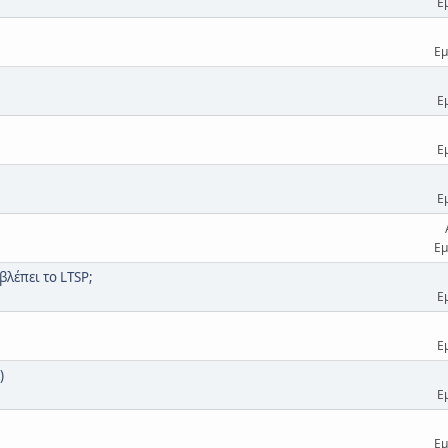
Ε
Εμ
Ε
Ε
Ε
Εμ
βλέπει το LTSP;
Ε
Ε
)
Ε
Εμ