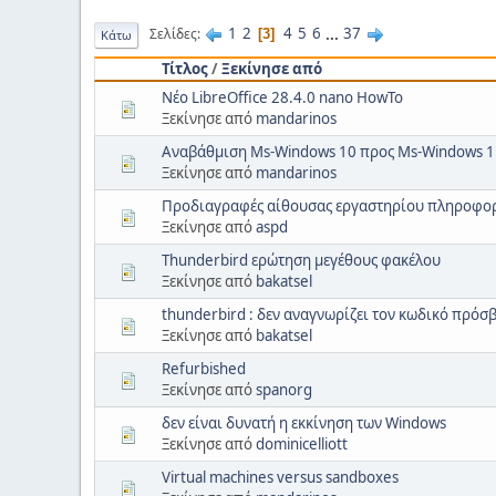
1
2
4
5
6
...
37
Σελίδες
3
Κάτω
Τίτλος
/
Ξεκίνησε από
Νέο LibreOffice 28.4.0 nano HowTo
Ξεκίνησε από
mandarinos
Αναβάθμιση Ms-Windows 10 προς Ms-Windows 11
Ξεκίνησε από
mandarinos
Προδιαγραφές αίθουσας εργαστηρίου πληροφο
Ξεκίνησε από
aspd
Thunderbird ερώτηση μεγέθους φακέλου
Ξεκίνησε από
bakatsel
thunderbird : δεν αναγνωρίζει τον κωδικό πρόσ
Ξεκίνησε από
bakatsel
Refurbished
Ξεκίνησε από
spanorg
δεν είναι δυνατή η εκκίνηση των Windows
Ξεκίνησε από
dominicelliott
Virtual machines versus sandboxes