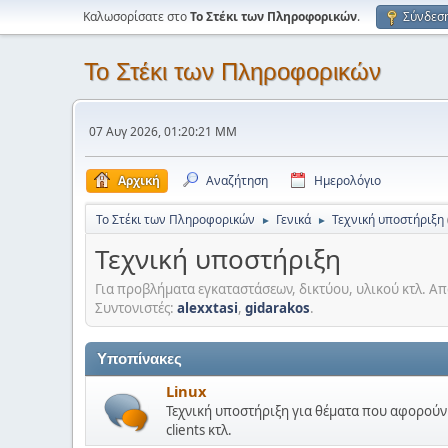
Καλωσορίσατε στο
Το Στέκι των Πληροφορικών
.
Σύνδεσ
Το Στέκι των Πληροφορικών
07 Αυγ 2026, 01:20:21 ΜΜ
Αρχική
Αναζήτηση
Ημερολόγιο
Το Στέκι των Πληροφορικών
Γενικά
Τεχνική υποστήριξη
►
►
Τεχνική υποστήριξη
Για προβλήματα εγκαταστάσεων, δικτύου, υλικού κτλ. Απα
Συντονιστές:
alexxtasi
,
gidarakos
.
Υποπίνακες
Linux
Τεχνική υποστήριξη για θέματα που αφορούν τ
clients κτλ.