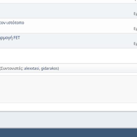
Ε
 τον ιστότοπο
Ε
αρμογή FET
Ε
(Συντονιστές:
alexxtasi
,
gidarakos
)