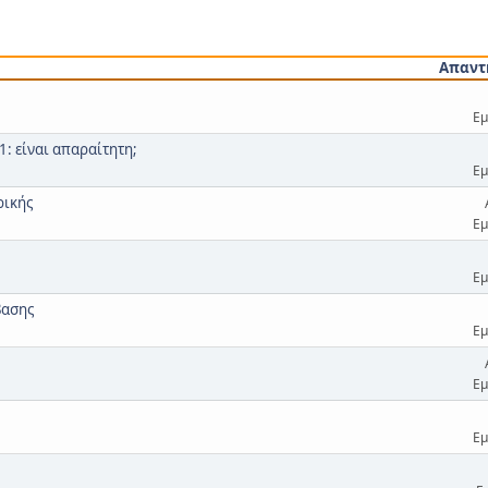
Απαντ
Εμ
: είναι απαραίτητη;
Εμ
ρικής
Εμ
Εμ
βασης
Εμ
Εμ
Εμ