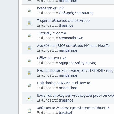
Ξεκίνησε από
mandarinos
nefos.sch.gr ????
Ξεκίνησε από
Θοδωρής Καρτσιώτης
Trojan σε υλικο του φωτοδεντρου
Ξεκίνησε από
thaaanos
Tutorial για joomla
Ξεκίνησε από
raymondbrown
Αναβάθμιση BIOS σε παλιούς ΗΥ nano How-To
Ξεκίνησε από
mandarinos
Office 365 και ΠΣΔ
Ξεκίνησε από
Δημήτρης Δαλαγιώργος
Νέοι διαδραστικοί πίνακες LG 75TR3DK-B - τους 
Ξεκίνησε από
mandarinos
Disk cloning σε NVMe mini How-To
Ξεκίνησε από
mandarinos
Βλάβη σε υπολογιστή νεου εργαστηρίου (Lenovo
Ξεκίνησε από
thaaanos
Χάθηκαν τα windows εμφανίστηκε το Ubuntu !
Ξεκίνησε από
bakatsel