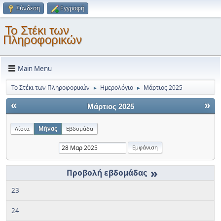
Σύνδεση
Εγγραφή
Το Στέκι των
Πληροφορικών
Main Menu
Το Στέκι των Πληροφορικών
Ημερολόγιο
Μάρτιος 2025
►
►
«
»
Μάρτιος 2025
Λίστα
Μήνας
Εβδομάδα
»
23
24