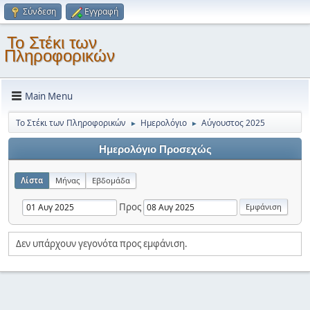
Σύνδεση
Εγγραφή
Το Στέκι των
Πληροφορικών
Main Menu
Το Στέκι των Πληροφορικών
Ημερολόγιο
Αύγουστος 2025
►
►
Ημερολόγιο Προσεχώς
Λίστα
Μήνας
Εβδομάδα
Προς
Δεν υπάρχουν γεγονότα προς εμφάνιση.