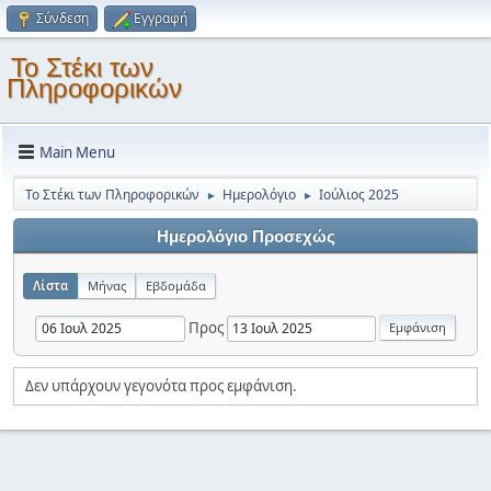
Σύνδεση
Εγγραφή
Το Στέκι των
Πληροφορικών
Main Menu
Το Στέκι των Πληροφορικών
Ημερολόγιο
Ιούλιος 2025
►
►
Ημερολόγιο Προσεχώς
Λίστα
Μήνας
Εβδομάδα
Προς
Δεν υπάρχουν γεγονότα προς εμφάνιση.