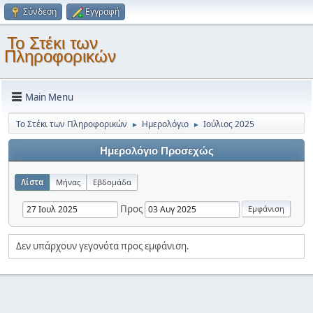
Σύνδεση
Εγγραφή
Το Στέκι των
Πληροφορικών
Main Menu
Το Στέκι των Πληροφορικών
Ημερολόγιο
Ιούλιος 2025
►
►
Ημερολόγιο Προσεχώς
Λίστα
Μήνας
Εβδομάδα
Προς
Δεν υπάρχουν γεγονότα προς εμφάνιση.