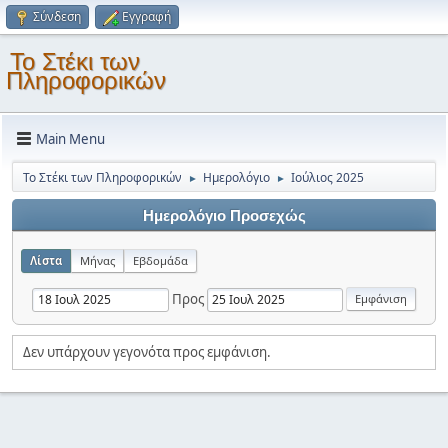
Σύνδεση
Εγγραφή
Το Στέκι των
Πληροφορικών
Main Menu
Το Στέκι των Πληροφορικών
Ημερολόγιο
Ιούλιος 2025
►
►
Ημερολόγιο Προσεχώς
Λίστα
Μήνας
Εβδομάδα
Προς
Δεν υπάρχουν γεγονότα προς εμφάνιση.