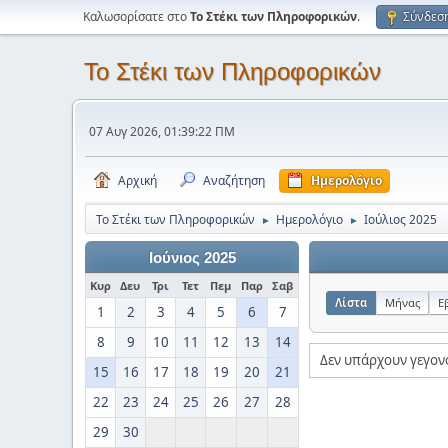
Καλωσορίσατε στο
Το Στέκι των Πληροφορικών
.
Σύνδεσ
Το Στέκι των Πληροφορικών
07 Αυγ 2026, 01:39:22 ΠΜ
Αρχική
Αναζήτηση
Ημερολόγιο
Το Στέκι των Πληροφορικών
Ημερολόγιο
Ιούλιος 2025
►
►
Ιούνιος 2025
Κυρ
Δευ
Τρι
Τετ
Πεμ
Παρ
Σαβ
Λίστα
Μήνας
Ε
1
2
3
4
5
6
7
8
9
10
11
12
13
14
Δεν υπάρχουν γεγον
15
16
17
18
19
20
21
22
23
24
25
26
27
28
29
30