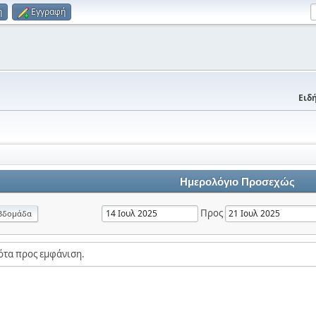
η
Εγγραφή
Ειδή
Ημερολόγιο Προσεχώς
Προς
βδομάδα
ότα προς εμφάνιση.