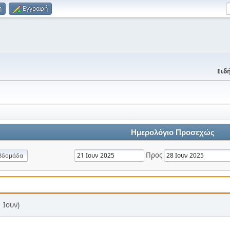
η
Εγγραφή
Ειδή
Ημερολόγιο Προσεχώς
Προς
βδομάδα
 Ιουν)