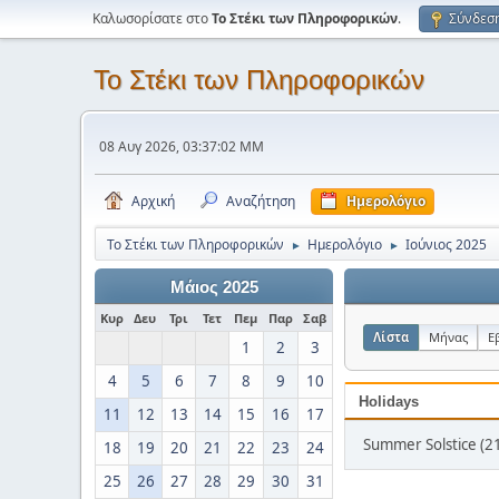
Καλωσορίσατε στο
Το Στέκι των Πληροφορικών
.
Σύνδεσ
Το Στέκι των Πληροφορικών
08 Αυγ 2026, 03:37:02 ΜΜ
Αρχική
Αναζήτηση
Ημερολόγιο
Το Στέκι των Πληροφορικών
Ημερολόγιο
Ιούνιος 2025
►
►
Μάιος 2025
Κυρ
Δευ
Τρι
Τετ
Πεμ
Παρ
Σαβ
Λίστα
Μήνας
Ε
1
2
3
4
5
6
7
8
9
10
Holidays
11
12
13
14
15
16
17
Summer Solstice (21
18
19
20
21
22
23
24
25
26
27
28
29
30
31