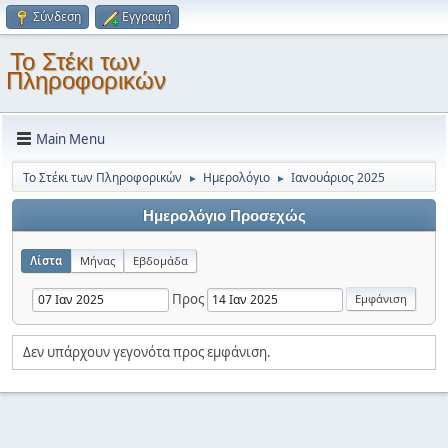
Σύνδεση
Εγγραφή
Το Στέκι των
Πληροφορικών
Main Menu
Το Στέκι των Πληροφορικών
Ημερολόγιο
Ιανουάριος 2025
►
►
Ημερολόγιο Προσεχώς
Λίστα
Μήνας
Εβδομάδα
Προς
Δεν υπάρχουν γεγονότα προς εμφάνιση.