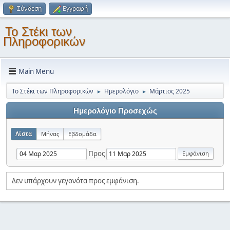
Σύνδεση
Εγγραφή
Το Στέκι των
Πληροφορικών
Main Menu
Το Στέκι των Πληροφορικών
Ημερολόγιο
Μάρτιος 2025
►
►
Ημερολόγιο Προσεχώς
Λίστα
Μήνας
Εβδομάδα
Προς
Δεν υπάρχουν γεγονότα προς εμφάνιση.