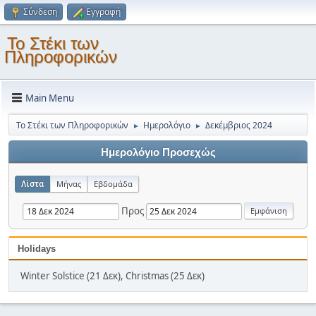
Σύνδεση
Εγγραφή
Το Στέκι των
Πληροφορικών
Main Menu
Το Στέκι των Πληροφορικών
Ημερολόγιο
Δεκέμβριος 2024
►
►
Ημερολόγιο Προσεχώς
Λίστα
Μήνας
Εβδομάδα
Προς
Holidays
Winter Solstice (21 Δεκ), Christmas (25 Δεκ)