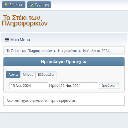
Σύνδεση
Εγγραφή
Το Στέκι των
Πληροφορικών
Main Menu
Το Στέκι των Πληροφορικών
Ημερολόγιο
Νοέμβριος 2024
►
►
Ημερολόγιο Προσεχώς
Λίστα
Μήνας
Εβδομάδα
Προς
Δεν υπάρχουν γεγονότα προς εμφάνιση.