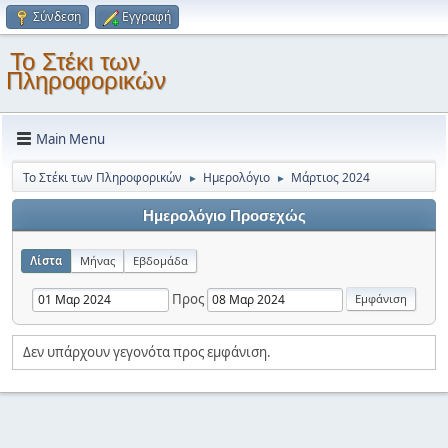
Σύνδεση
Εγγραφή
Το Στέκι των
Πληροφορικών
Main Menu
Το Στέκι των Πληροφορικών
Ημερολόγιο
Μάρτιος 2024
►
►
Ημερολόγιο Προσεχώς
Λίστα
Μήνας
Εβδομάδα
Προς
Δεν υπάρχουν γεγονότα προς εμφάνιση.