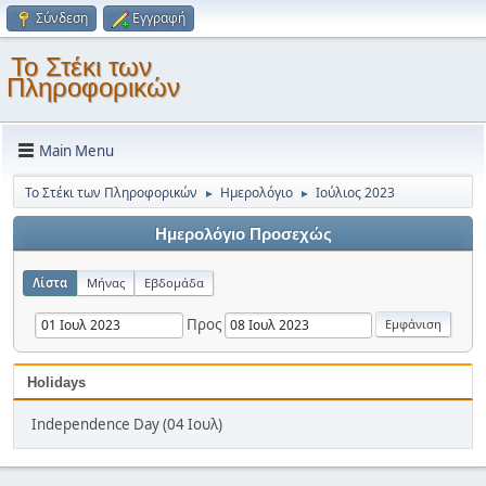
Σύνδεση
Εγγραφή
Το Στέκι των
Πληροφορικών
Main Menu
Το Στέκι των Πληροφορικών
Ημερολόγιο
Ιούλιος 2023
►
►
Ημερολόγιο Προσεχώς
Λίστα
Μήνας
Εβδομάδα
Προς
Holidays
Independence Day (04 Ιουλ)