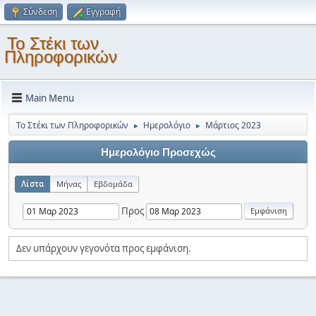
Σύνδεση
Εγγραφή
Το Στέκι των
Πληροφορικών
Main Menu
Το Στέκι των Πληροφορικών
Ημερολόγιο
Μάρτιος 2023
►
►
Ημερολόγιο Προσεχώς
Λίστα
Μήνας
Εβδομάδα
Προς
Δεν υπάρχουν γεγονότα προς εμφάνιση.