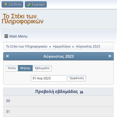
Σύνδεση
Εγγραφή
Το Στέκι των
Πληροφορικών
Main Menu
Το Στέκι των Πληροφορικών
Ημερολόγιο
Αύγουστος 2023
►
►
«
»
Αύγουστος 2023
Λίστα
Μήνας
Εβδομάδα
»
30
31