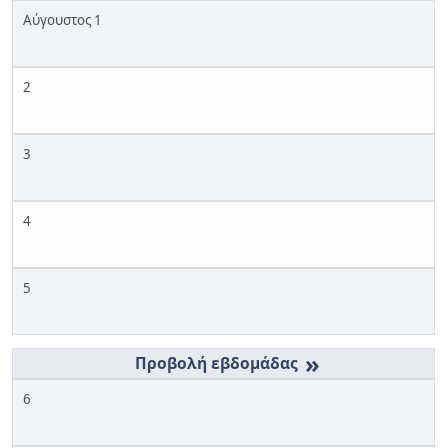
Αύγουστος 1
2
3
4
5
»
6