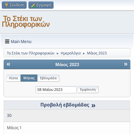
Σύνδεση
Εγγραφή
Το Στέκι των
Πληροφορικών
Main Menu
Το Στέκι των Πληροφορικών
Ημερολόγιο
Μάιος 2023
►
►
«
»
Μάιος 2023
Λίστα
Μήνας
Εβδομάδα
»
30
Μάιος 1