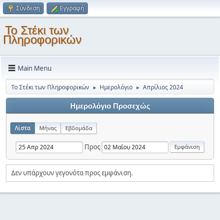
Σύνδεση
Εγγραφή
Το Στέκι των
Πληροφορικών
Main Menu
Το Στέκι των Πληροφορικών
Ημερολόγιο
Απρίλιος 2024
►
►
Ημερολόγιο Προσεχώς
Λίστα
Μήνας
Εβδομάδα
Προς
Δεν υπάρχουν γεγονότα προς εμφάνιση.