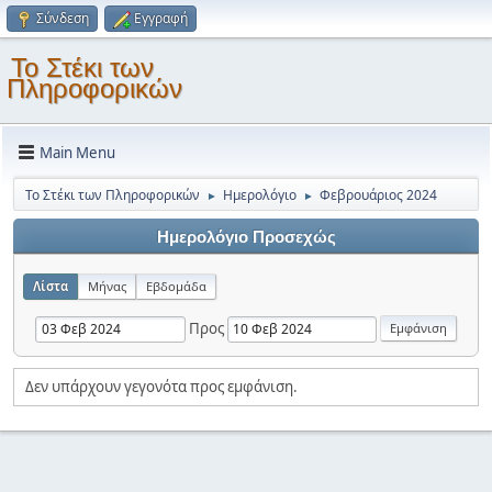
Σύνδεση
Εγγραφή
Το Στέκι των
Πληροφορικών
Main Menu
Το Στέκι των Πληροφορικών
Ημερολόγιο
Φεβρουάριος 2024
►
►
Ημερολόγιο Προσεχώς
Λίστα
Μήνας
Εβδομάδα
Προς
Δεν υπάρχουν γεγονότα προς εμφάνιση.