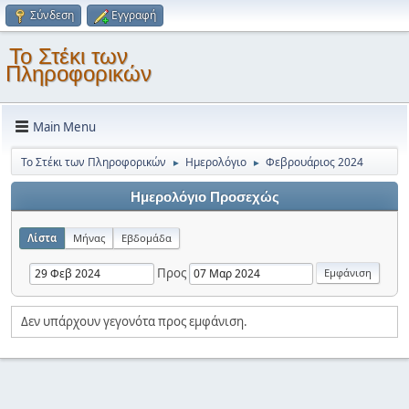
Σύνδεση
Εγγραφή
Το Στέκι των
Πληροφορικών
Main Menu
Το Στέκι των Πληροφορικών
Ημερολόγιο
Φεβρουάριος 2024
►
►
Ημερολόγιο Προσεχώς
Λίστα
Μήνας
Εβδομάδα
Προς
Δεν υπάρχουν γεγονότα προς εμφάνιση.