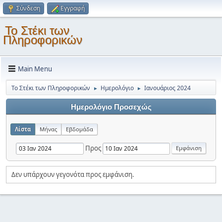
Σύνδεση
Εγγραφή
Το Στέκι των
Πληροφορικών
Main Menu
Το Στέκι των Πληροφορικών
Ημερολόγιο
Ιανουάριος 2024
►
►
Ημερολόγιο Προσεχώς
Λίστα
Μήνας
Εβδομάδα
Προς
Δεν υπάρχουν γεγονότα προς εμφάνιση.