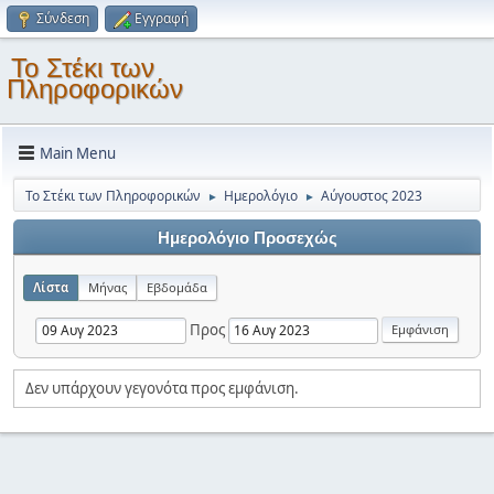
Σύνδεση
Εγγραφή
Το Στέκι των
Πληροφορικών
Main Menu
Το Στέκι των Πληροφορικών
Ημερολόγιο
Αύγουστος 2023
►
►
Ημερολόγιο Προσεχώς
Λίστα
Μήνας
Εβδομάδα
Προς
Δεν υπάρχουν γεγονότα προς εμφάνιση.