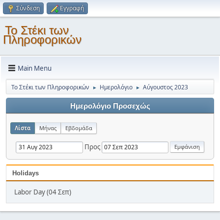
Σύνδεση
Εγγραφή
Το Στέκι των
Πληροφορικών
Main Menu
Το Στέκι των Πληροφορικών
Ημερολόγιο
Αύγουστος 2023
►
►
Ημερολόγιο Προσεχώς
Λίστα
Μήνας
Εβδομάδα
Προς
Holidays
Labor Day (04 Σεπ)