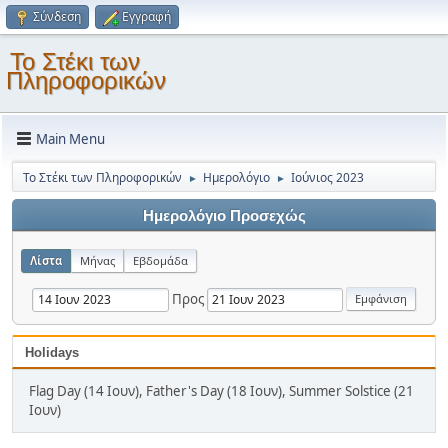
Σύνδεση
Εγγραφή
Το Στέκι των
Πληροφορικών
Main Menu
Το Στέκι των Πληροφορικών
Ημερολόγιο
Ιούνιος 2023
►
►
Ημερολόγιο Προσεχώς
Λίστα
Μήνας
Εβδομάδα
Προς
Holidays
Flag Day (14 Ιουν), Father's Day (18 Ιουν), Summer Solstice (21
Ιουν)