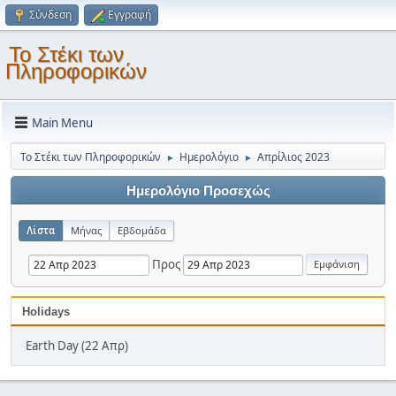
Σύνδεση
Εγγραφή
Το Στέκι των
Πληροφορικών
Main Menu
Το Στέκι των Πληροφορικών
Ημερολόγιο
Απρίλιος 2023
►
►
Ημερολόγιο Προσεχώς
Λίστα
Μήνας
Εβδομάδα
Προς
Holidays
Earth Day (22 Απρ)