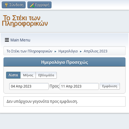
Σύνδεση
Εγγραφή
Το Στέκι των
Πληροφορικών
Main Menu
Το Στέκι των Πληροφορικών
Ημερολόγιο
Απρίλιος 2023
►
►
Ημερολόγιο Προσεχώς
Λίστα
Μήνας
Εβδομάδα
Προς
Δεν υπάρχουν γεγονότα προς εμφάνιση.