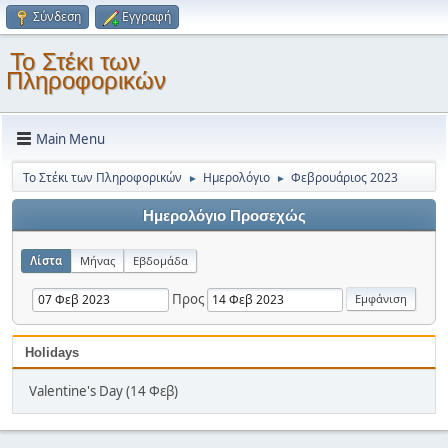
Σύνδεση
Εγγραφή
Το Στέκι των
Πληροφορικών
Main Menu
Το Στέκι των Πληροφορικών
Ημερολόγιο
Φεβρουάριος 2023
►
►
Ημερολόγιο Προσεχώς
Λίστα
Μήνας
Εβδομάδα
Προς
Holidays
Valentine's Day (14 Φεβ)